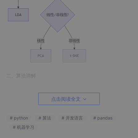
二、算法详解
1. LDA（线性判别分析）
点击阅读全文
核心思想
：最大化类间距离，最小化类内距离
数学目标
：
# python
# 算法
# 开发语言
# pandas
argmax_W (Wᵀ S_b W) / (Wᵀ S_w W)
# 机器学习
其中：