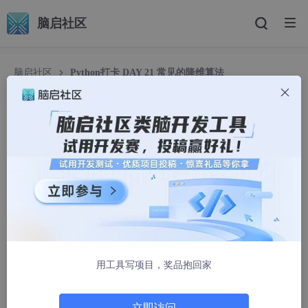
脑启社区
脑启社区
Python打卡 DAY 21 常见的降维算法
Python打卡 DAY 21 常见的降维算法
沐兮兮兮
1035人浏览 · 2025-06-04 07:00:00
一、核心算法对比速查表
算
监督
保持
适合维
输出可解
计算复
类型
法
性
结构
度
释性
杂度
用工具写项目，奖品抱回家
有监
类间
低-中
LDA
线性
高
O(n³)
督
分离
维
立即访问