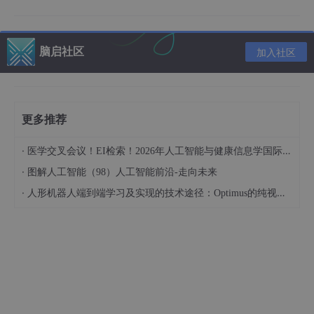
S_b = 类间散度矩阵
S_w = 类内散度矩阵
实现步骤
：
脑启社区
加入社区
from
 sklearn.discriminant_analysis 
import
 LinearDis
lda = LinearDiscriminantAnalysis(n_components=
2
)

X_lda = lda.fit_transform(X, y)  
# 需要标签y
更多推荐
·
医学交叉会议！EI检索！2026年人工智能与健康信息学国际学术会议（AIHI 2026）
·
图解人工智能（98）人工智能前沿-走向未来
·
人形机器人端到端学习及实现的技术途径：Optimus的纯视觉BEV+Transformer方案、RT-2模型跨模态迁移能力测试（上）
典型应用场景
：
人脸识别前的特征压缩
分类任务的特征预处理
2. PCA（主成分分析）