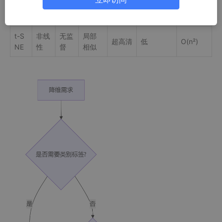
PC
无监
全局
线性
高维
中
O(n³)
A
督
方差
t-S
非线
无监
局部
超高清
低
O(n²)
NE
性
督
相似