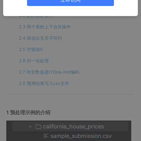
2.1 文件读取
2.2 删除指定整列
2.3 两个表的上下合并操作
2.4 筛选出无关字符列
2.5 空值填0
2.6 归一化处理
2.7 对非数值进行One-Hot编码
2.8 预测结果写入csv文件
1 预处理示例的介绍