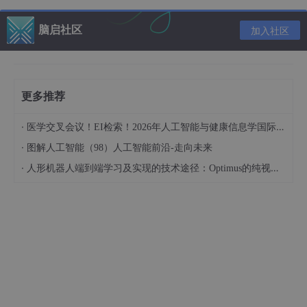
脑启社区
加入社区
可以看到输入的数据既有object类型，float，int类型。而进
行模型训练时，需要的往往只是浮点型数据。因此我们要对数据进
行预处理。处理操作包括但不限于：文件的读取与写入，删除不需
更多推荐
要的列，逐列遍历（以列为单位进行操作），查看列的数据类型，
归一化处理，one-hot编码等...
·
医学交叉会议！EI检索！2026年人工智能与健康信息学国际学术会议（AIHI 2026）
2 预处理示例
·
图解人工智能（98）人工智能前沿-走向未来
2.1 文件读取
·
人形机器人端到端学习及实现的技术途径：Optimus的纯视觉BEV+Transformer方案、RT-2模型跨模态迁移能力测试（上）
data_train_raw
=pd.read_csv(
'./california_house_pric
data_test_raw
=pd.read_csv(
'./california_house_price
文件读取后会以DataFrame的类型暂存在内存中
2.2 删除指定整列