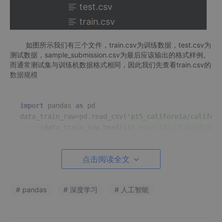
如图所示我们有三个文件，train.csv为训练数据，test.csv为
测试数据，sample_submission.csv为最后应该输出的格式样例。
而通常测试集与训练机数据格式相同，因此我们先查看train.csv的
数据规模
import
 pandas 
as
 pd

data_train_raw=pd.read_csv(
'p15_california/californ
print
(data_train_raw.head())
# head()默认可输出数据
print
(data_train_raw.shape)
#输出数据整体大小
点击阅读全文
结果如图所示，训练数据大小为47439行*41列。
# pandas
# 深度学习
# 人工智能