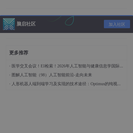
parameter
DATA_WIDTH
=
 8,

parameter
KERNEL_SIZE
=
 3,

parameter
IN_CHANNEL
=
 3,

parameter
WEIGHT_WIDTH
=
 8,

脑启社区
加入社区
parameter
OUTPUT_WIDTH
=
 20,  
/
/
 可配置的输出位宽

parameter
ACC_WIDTH
=
 2
*
DATA_WIDTH
+
 4 
+
 $
clog2
)
(

    // 输入数据接口

更多推荐
    input window_valid,

    input [IN_CHANNEL*KERNEL_SIZE*KERNEL_SIZE*DATA_
·
医学交叉会议！EI检索！2026年人工智能与健康信息学国际学术会议（AIHI 2026）
    input weight_valid,

    input [IN_CHANNEL*KERNEL_SIZE*KERNEL_SIZE*WEIGH
·
图解人工智能（98）人工智能前沿-走向未来
·
人形机器人端到端学习及实现的技术途径：Optimus的纯视觉BEV+Transformer方案、RT-2模型跨模态迁移能力测试（上）
    // 输出数据接口

    output [OUTPUT_WIDTH-1:0] conv_out, // 使用
    output conv_valid

定义内部相关信号