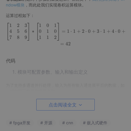
ndow模块
，而此处我们实现卷积运算模块。
运算过程如下：
1
2
3
1
0
1
[ 1 2 3 4 5 6 7 8 9 ] ∗ [ 1 
4
5
6
0
1
0
∗
=
1
⋅
1
+
2
⋅
0
+
3
⋅
1
+
4
⋅
0
+
5
7
8
9
1
1
2
=
42
代码
模块可配置参数、输入和输出定义
为了支持多通道并行处理，输入为所有输入通道展平后的数据，如
一维的窗口数据和权重参数
DATA_WIDTH和WEIGHT_WIDTH分开定义，因为后续工作中会对
点击阅读全文
权重定点数量化
# fpga开发
# 开源
# cnn
# 嵌入式硬件
module mult_acc_comb 
#
(
