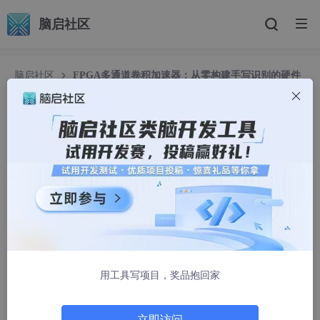
脑启社区
脑启社区
FPGA多通道卷积加速器：从零构建手写识别的硬件
引擎
FPGA多通道卷积加速器：从零构建手写识别的硬
件引擎
JInx299
1318人浏览 · 2025-06-13 11:09:13
我最近在从事一项很有意思的项目，我想在PFGA上部署CNN并实
现手写图片的识别。而本篇文章，是我迈出的第二步。具体代码已
发布在
github上
用工具写项目，奖品抱回家
模块介绍
卷积神经网络（CNN)可以分为卷积层、池化层、激活层、全链接
立即访问