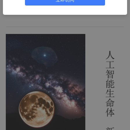
t/2501_91883294/category_12965951.html?fromshare=blogc
olumn&sharetype=blogcolumn&sharerId=12965951&shareref
er=PC&sharesource=2501_91883294&sharefrom=from_link