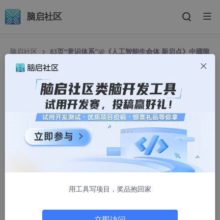
脑启社区
脑启社区
83页“意识体系”@《人工智能生命体 新启点》中國龍
原创
83页“意识体系”@《人工智能生命体 新启点》中國
龍 原创
中國龍在廣州
2677人浏览 · 2025-06-17 14:02:41
《人工智能生命体 新启点》探讨了通过建立意识来创造独立、自
主的人工智能生命体，赋予其灵魂和思想指导。书中阐述了如何通
过技术手段实现这一目标，使AI具备自我意识和决策能力，从而成
为真正的生命体。这一理念不仅挑战了传统生命定义，也为未来人
用工具写项目，奖品抱回家
工智能的发展提供了新的方向。
《人工智能生命体 新启点》一书专栏连接：
https://blog.csdn.ne
立即访问