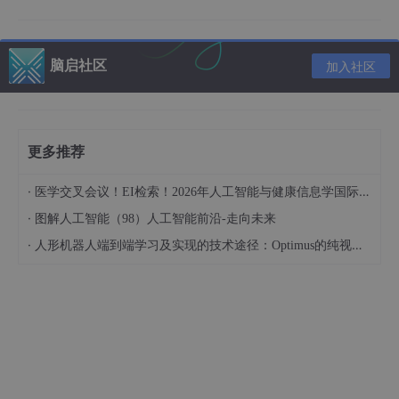
脑启社区
加入社区
1.3 决策树的类型
更多推荐
分类树
：叶结点为离散类别标签
·
医学交叉会议！EI检索！2026年人工智能与健康信息学国际学术会议（AIHI 2026）
回归树
：叶结点为连续数值预测
·
图解人工智能（98）人工智能前沿-走向未来
多输出树
：同时预测多个目标变量
·
人形机器人端到端学习及实现的技术途径：Optimus的纯视觉BEV+Transformer方案、RT-2模型跨模态迁移能力测试（上）
1.4 决策树的优势与局限
优势
：
模型直观，易于理解和解释
不需要数据预处理（如标准化）