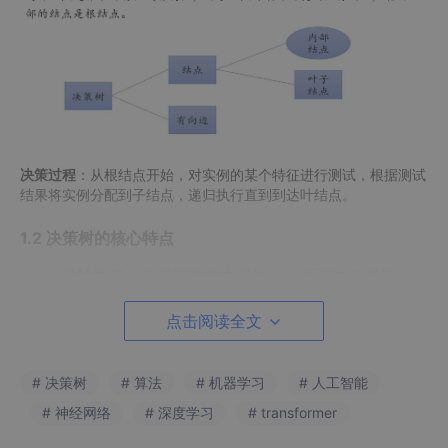
决策过程
：从根结点开始，对实例的某个特征进行测试，根据测试
结果将实例分配到子结点，递归执行直到到达叶结点。
1.2 决策树的核心特点
归纳学习
：从训练数据中归纳出一系列决策规则
演绎预测
：对新实例应用这些规则进行分类
点击阅读全文
互斥完备
：每个实例有且仅有一条从根到叶的路径
规则直观
：决策路径可解释为"if-then"规则
# 决策树
# 算法
# 机器学习
# 人工智能
# 神经网络
# 深度学习
# transformer