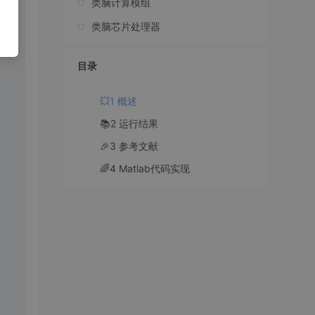
类脑计算模组
类脑芯片处理器
目录
💥1 概述
📚2 运行结果
🎉3 参考文献
🌈4 Matlab代码实现