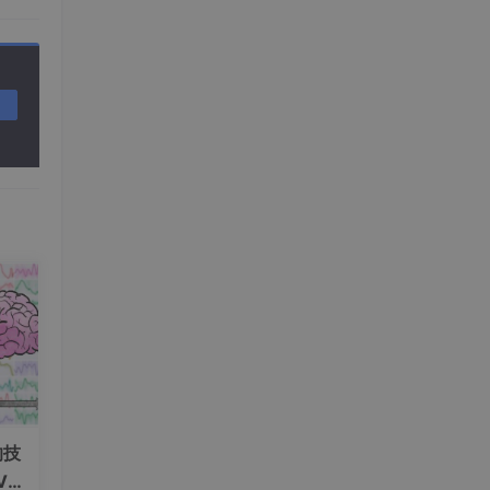
NN
不仅
相
域难以
本文提
藏节
到最
量实
的技
V+