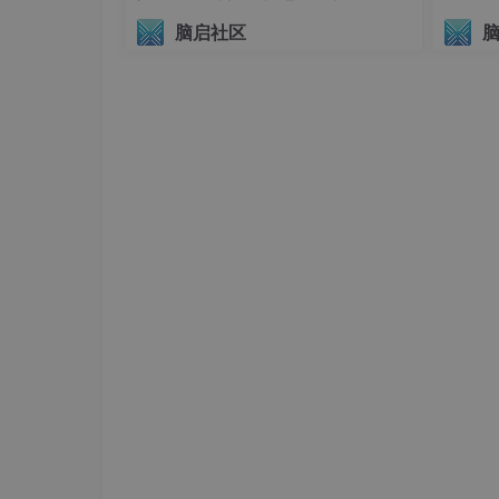
议（AIHI 2026）
脑启社区
其中 Kp,Ki,Kd​ 为比例、积分、微分系数，e(n
优势
：抗干扰能力强，避免积分饱和，适用
参数调节机制
比例项（Kp）
：快速响应误差变化
积分项（Ki）
：消除稳态误差，但
微分项（Kd）
：预测误差趋势，抑
增量PID控制器的解读