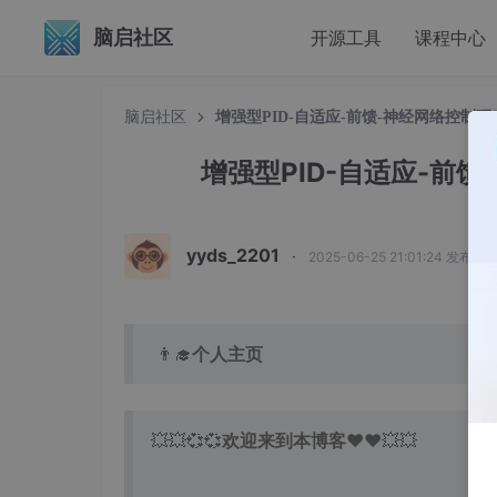
脑启社区
开源工具
课程中心
脑启社区
增强型PID-自适应-前馈-神经网络控制研究
增强型PID-自适应-前馈
yyds_2201
·
2025-06-25 21:01:24 发布
👨‍🎓
个人主页
💥💥💞💞
欢迎来到本博客
❤️❤️💥💥