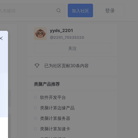
登录
加入社区
yyds_2201
@2201_75535220
关注
已为社区贡献30条内容
类脑产品推荐
软件开发平台
类脑计算边缘产品
类脑计算服务器
类脑计算加速卡