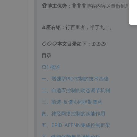
🏆博主优势：
🌞🌞🌞
博客内容尽量做到思维
⛳️
座右铭：
行百里者，半于九十。
📋📋📋
本文目录如下：
🎁🎁🎁
目录
💥1 概述
一、增强型PID控制的技术基础
二、自适应控制的动态调节机制
三、前馈-反馈协同控制架构
四、神经网络控制的赋能作用
五、EPID-AFFNN集成控制框架
六、性能优势与局限性分析