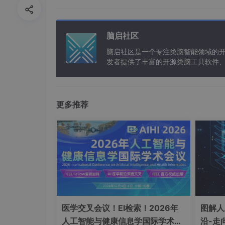
💥1 概述
脑启社区
自适应RBFNN控制学习在目标机器人的结构和
脑启社区是一个专注类脑智能领域的
控制器需要一个大规模的神经网络来近似机器人
发者提供了丰富的开源类脑工具软件
减小了神经网络的规模，大大减轻了计算负担，
以及类脑应用案例等资源。
比，该方法的控制精度提高了35倍以上，神经
隐节点格分布的复合自适应径向基函数神经网络（
更多推荐
确定 先验 ;2）只能保证部分激励（PE）条件
出一种具有优化隐藏节点分布的自适应前馈RBF
点的分布沿所需状态轨迹最佳分布。自适应RBF
佳值。该方法大大减少了隐藏节点的数量，同时实
一、增强型PID控制的技术基础
增量式PID的核心原理
与传统位置式PID直接输出控制量不
医学交叉会议！EI检索！2026年
图解人
现控制，显著降低计算复杂度和误差
人工智能与健康信息学国际学术会
沿-走
Δu(n)=Kp[e(n)−e(n−1)]+Kie(n)+K