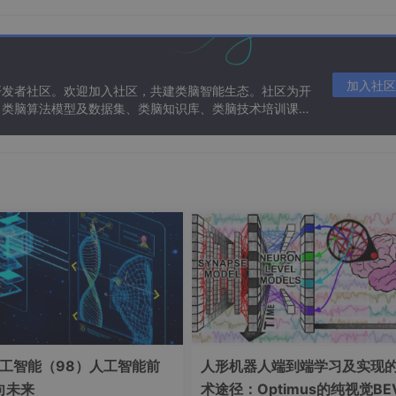
参数事先未知时控制机器人机械手。遗憾的是，目前的自适应RBF
加入社区
开发者社区。欢迎加入社区，共建类脑智能生态。社区为开
操纵器的动力学，并且无法保证学习性能收敛。本文提出的方法
、类脑算法模型及数据集、类脑知识库、类脑技术培训课程
而且明显实现了更好的学习性能。仿真算例表明，与传统格方案
网络规模缩小了<>倍
RBFNN）控制存在三个固有缺点：1）自适应RBFNN的近似
的持久性;3）一般来说，RBFNN所需的隐藏节点数量是巨大的。
NN控制器，以适当地解决上述缺点。通过 K 均值算法计算的隐
NN满足周期性参考轨迹的PE条件。所有隐藏节点的权重将收敛
现了更好的逼近能力。拟议的控制方案具有与...
同，增量式PID计算相邻时刻控制量的差值（Δu），通过累积增
工智能（98）人工智能前
人形机器人端到端学习及实现
积累风险。其离散化公式为：
向未来
术途径：Optimus的纯视觉BE
d[e(n)−2e(n−1)+e(n−2)]