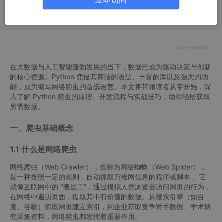
在大数据与人工智能蓬勃发展的当下，数据已成为驱动决策与创新
的核心资源。Python 凭借其简洁的语法、丰富的库以及强大的功
能，成为编写网络爬虫的首选语言。本文将带领读者从零开始，深
入了解 Python 爬虫的原理、开发流程与实战技巧，助你轻松获取
所需数据。
一、爬虫基础概念
1.1 什么是网络爬虫
网络爬虫（Web Crawler），也称为网络蜘蛛（Web Spider），
是一种按照一定的规则，自动抓取万维网信息的程序或脚本 。它
就像互联网中的 “搬运工”，通过模拟人类浏览器访问网页的行为，
在网络中遍历页面，提取其中有价值的数据。从搜索引擎（如百
度、谷歌）抓取网页建立索引，到企业获取竞争对手数据、学术研
究采集资料，网络爬虫都发挥着重要作用。