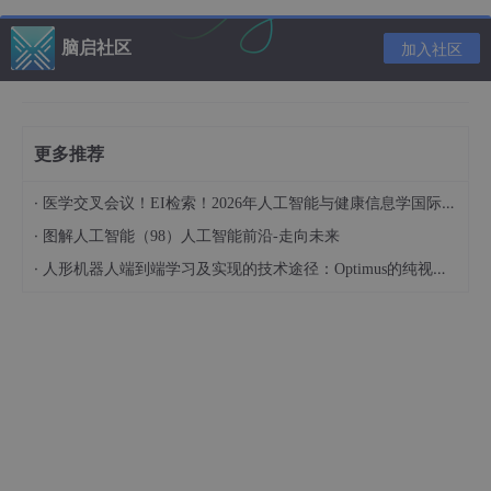
（如 CSV、JSON、Excel 等）或数据库（如 MyS
QL、MongoDB 等）中，以便后续分析和使用。
脑启社区
加入社区
1.3 爬虫的分类
根据功能和应用场景的不同，网络爬虫可以分为以下几类：
更多推荐
通用爬虫
：这类爬虫通常用于搜索引擎，旨在抓取整
·
医学交叉会议！EI检索！2026年人工智能与健康信息学国际学术会议（AIHI 2026）
个互联网的网页，构建庞大的网页索引库，如百度爬
·
虫、谷歌爬虫。它们会遍历大量的网页，获取页面的
图解人工智能（98）人工智能前沿-走向未来
基本信息和链接，以便用户在搜索时能够快速找到相
·
人形机器人端到端学习及实现的技术途径：Optimus的纯视觉BEV+Transformer方案、RT-2模型跨模态迁移能力测试（上）
关内容。
聚焦爬虫
：聚焦爬虫专注于抓取特定主题或领域的网
页数据。例如，电商企业抓取竞品的商品信息、价
格、评价；学术研究人员抓取特定领域的论文资料
等。聚焦爬虫会根据预设的规则和目标，有针对性地
在网络中筛选和抓取数据，提高数据获取的效率和相
关性。