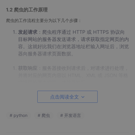
1.2 爬虫的工作原理
爬虫的工作流程主要分为以下几个步骤：
发起请求
：爬虫程序通过 HTTP 或 HTTPS 协议向
目标网站的服务器发送请求，请求获取指定网页的内
容。这就好比我们在浏览器地址栏输入网址后，浏览
器向服务器请求页面数据。
获取响应
：服务器接收到请求后，对请求进行处理，
并将对应的网页内容以 HTML、XML 或 JSON 等格
式返回给爬虫程序，这就是响应。
点击阅读全文
解析内容
：获取到的网页内容通常是复杂的文本格
式，爬虫需要使用解析工具（如 BeautifulSoup、lx
ml 等）对其进行解析，提取出我们感兴趣的数据，
# python
# 爬虫
# 开发语言
如文本、图片链接、超链接等。
保存数据
：将解析后提取到的数据保存到本地文件