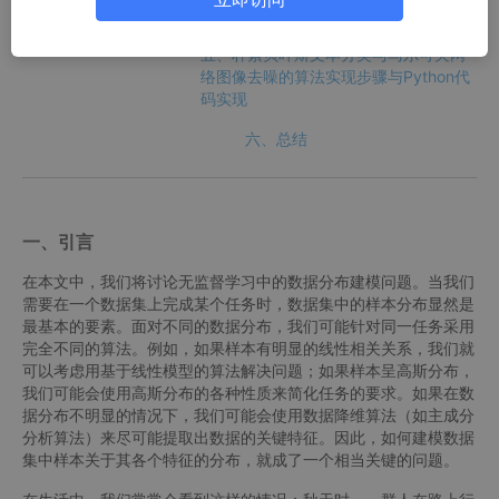
v Random Field, MRF)
五、朴素贝叶斯文本分类与马尔可夫网
络图像去噪的算法实现步骤与Python代
码实现
六、总结
一、引言
在本文中，我们将讨论无监督学习中的数据分布建模问题。当我们
需要在一个数据集上完成某个任务时，数据集中的样本分布显然是
最基本的要素。面对不同的数据分布，我们可能针对同一任务采用
完全不同的算法。例如，如果样本有明显的线性相关关系，我们就
可以考虑用基于线性模型的算法解决问题；如果样本呈高斯分布，
我们可能会使用高斯分布的各种性质来简化任务的要求。如果在数
据分布不明显的情况下，我们可能会使用数据降维算法（如主成分
分析算法）来尽可能提取出数据的关键特征。因此，如何建模数据
集中样本关于其各个特征的分布，就成了一个相当关键的问题。