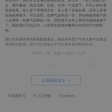
在生活中，我们常常会看到这样的情况：秋天时，一群人在路上行
走，黄叶遍地，风光无限。但是，在同一个温度下，不同人的衣着
也有差异。有人穿了厚厚的大衣，有人穿了长袖长裤，还有人穿着
短袖或者裙子。可以设想，如果气温再高一些，穿短袖或者裙子的
人会增加；如果气温再低一些，恐怕就不会有人再穿短袖或者裙子
了。因此我们可以认为，人群穿衣选择的概率分布受到天气的影
响。
我们先从最简单的表格数据看起，假设表中是天气和人群中衣服选
择的部分数据，我们可以直接从中写出最简单的数据分布：
P(天气 = 热，衣服 = 衬衫) = 0.48
天气
衣服
概率
热
衬衫
0.48
点击阅读全文
热
大衣
0.12
冷
衬衫
0.08
# 机器学习
# 人工智能
# python
冷
大衣
0.32