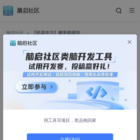
脑启社区
脑启社区
【机器学习】概率图模型
【机器学习】概率图模型
2401_84149564
1326人浏览 · 2025-06-26 01:29:42
目录
一、引言
二、贝叶斯网络
三、最大后验估计 (Maximum A Posteriori Estimatio
用工具写项目，奖品抱回家
n, MAP)
四、马尔可夫网络 (Markov Network / Marko
立即访问