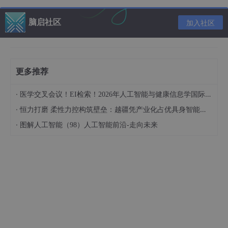
以此类推，我们可以把表中的每一行都写出来，得到样本的分布。
但是，这样的做法显然过于低效。当特征的数目增加时，我们按此
脑启社区
加入社区
建模的复杂度将呈指数增长。因此，我们需要设法寻找不同特征之
间的相关性，降低模型的复杂度。例如，根据生活常识，我们可以
认为人们选择衣服的概率应该是和天气有关的。天气热时，人们更
倾向于选择衬衫，而天气冷时倾向于大衣。这样，我们可以将上面
更多推荐
的分布转化为条件概率：
P(天气 = 热) = 0.6，P(衣服 = 衬衫|天气 = 热) = 0.8
·
医学交叉会议！EI检索！2026年人工智能与健康信息学国际学术会议（AIHI 2026）
通过这种方式，我们可以建立起样本不同特征之间的关系。如果用
·
恒力打磨 柔性力控构筑壁垒：越疆凭产业化占优具身智能领域
随机变量t表示天气，c表示衣服，那么上述的关系可以表示为图中
·
图解人工智能（98）人工智能前沿-走向未来
的结构。