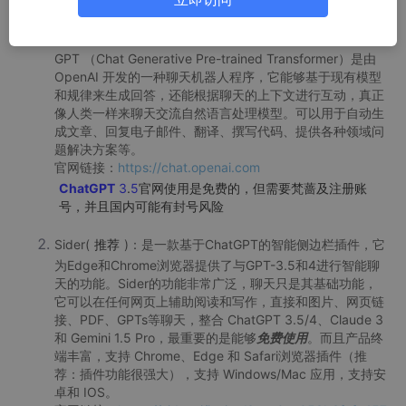
常用AI工具
ChatGPT
(力荐，无敌于天下，目前国内无法比肩)
：Chat
GPT （Chat Generative Pre-trained Transformer）是由
OpenAI 开发的一种聊天机器人程序，它能够基于现有模型
和规律来生成回答，还能根据聊天的上下文进行互动，真正
像人类一样来聊天交流自然语言处理模型。可以用于自动生
成文章、回复电子邮件、翻译、撰写代码、提供各种领域问
题解决方案等。
官网链接：
https://chat.openai.com
ChatGPT
3
.
5
官网使用是免费的，但需要梵蔷及注册账
号，并且国内可能有封号风险
Sider(
推荐
)：是一款基于ChatGPT的智能侧边栏插件，它
为Edge和Chrome浏览器提供了与GPT-3.5和4进行智能聊
天的功能。Sider的功能非常广泛，聊天只是其基础功能，
它可以在任何网页上辅助阅读和写作，直接和图片、网页链
接、PDF、GPTs等聊天，整合 ChatGPT 3.5/4、Claude 3
和 Gemini 1.5 Pro，最重要的是能够
免费使用
。而且产品终
端丰富，支持 Chrome、Edge 和 Safari浏览器插件（推
荐：插件功能很强大），支持 Windows/Mac 应用，支持安
卓和 IOS。