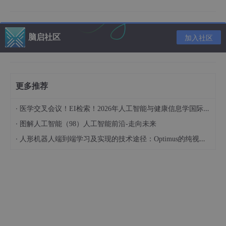
下面介绍一下，本人在
前端开发
中，能帮助我提升开发效
率的 AI 工具。
最重要的是免费。
脑启社区
加入社区
在众多前端开发工具中，
Visual
Studio
Code
(VSCode)
绝对是
一款明星产品。它不仅拥有丰富的
插件库
，而且其本身强大的自
定义能力和源代码控制功能使得它成为许多开发者的首选编辑器。
更多推荐
vscode AI 免费插件推荐：
·
CodeGeeX
医学交叉会议！EI检索！2026年人工智能与健康信息学国际学术会议（AIHI 2026）
CodeGeeX 是一款基于大模型的智能编程助手，它可
·
图解人工智能（98）人工智能前沿-走向未来
以实现
代码的生成与补全
，
自动为代码添加注释
，不
·
人形机器人端到端学习及实现的技术途径：Optimus的纯视觉BEV+Transformer方案、RT-2模型跨模态迁移能力测试（上）
同编程语言的代码间实现互译，针对技术和代码问题
的
智能问答
，当然还包括
代码解释，生成单元测试，
实现代码审查，修复代码bug
等非常丰富的功能。