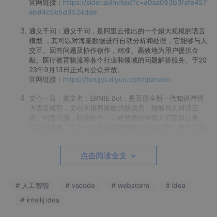
官网链接：
https://sider.ai/invited?c=a0aa053b3fafe457
ab84c5b5d3524dde
通义千问：通义千问，是阿里云推出的一个超大规模的语言
模型 ，其可以对海量数据进行自动分析和处理，它能够与人
交互、回答问题及协作创作，精准、高效地为用户提供金
融、医疗教育物流等各个行业和领域的问题解答服务。于20
23年9月13日正式向公众开放。
官网链接：
https://tongyi.aliyun.com/qianwen
文心一言：英文名：ERNIE Bot，是百度全新一代知识增强
大语言模型，文心大模型家族的新成员，能够与人对话互
动，回答问题，协助创作，高效便捷地帮助人们获取信息、
知识和灵感。文心一言是知识增强的大语言模型，基于飞桨
深度学习平台和文心知识增强大模型，持续从海量数据和大
规模知识中融合学习具备知识增强、检索增强和对话增强的
点击阅读全文
技术特色。
官网链接：
https://yiyan.baidu.com/
# 人工智能
# vscode
# webstorm
# idea
个人体验分享
# intellij idea