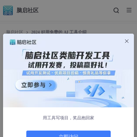
脑启社区
脑启社区
2024 好用免费的 AI 工具介绍
2024 好用免费的 AI 工具介绍
天外飞雨道沧桑
4876人浏览 · 2024-04-30 12:24:10
背景
简介：在当今数字化时代，人工智能（AI）技术的得到了迅猛发
展。各种 AI 工具层出不穷，最火、使用最多且最智能的 AI 工具当
属 OpenAI 公司推出的 ChatGPT 4.0。人们对于使用AI工具的喜
用工具写项目，奖品抱回家
好和认可度也在不断演变。本文将探讨人们在使用AI工具时最喜欢
的和认为最好用的工具，展示AI技术的实际应用和影响。
立即访问