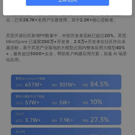
截至2023年12月，昇思MindSpore下载量突破
657W+
，2023年
增长了
301W+
；昇思大模型平台下载量突破
57W+
，作为首个基
于自主创新的AI算力和框架、服务全球开发者的一站式大模型平
台，已有
28.7K+
名用户注册使用，其中
2.2K+
核心贡献者。
昇思开源社区新增PR数量中，外部开发者贡献已超过
20%
。昇思
MindSpore 已凝聚
250万+
开发者，
2.5万+
开发者在社区作出卓
越贡献，基于昇思产业落地的大模型占国内整体应用大模型
40%
+
，服务超过
5500+
企业，帮助客户构建应用方案，加速 AI 场景
化应用。