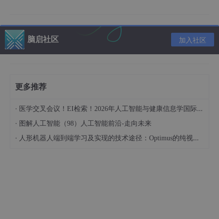
二、技术进步
1、2023年，昇思MindSpore
科研论文位居全球TOP2
脑启社区
加入社区
2023年，昇思MindSpore与
100
+
TOP科研团队在各个AI领域进行
了深入合作，基于昇思MindSpore发表的学术论文
1000多
篇，pa
perswithcode网站框架使用数据显示昇思MindSpore框架2023年
Q4占比达到
8%
，已位居全球第二。
更多推荐
·
医学交叉会议！EI检索！2026年人工智能与健康信息学国际学术会议（AIHI 2026）
·
图解人工智能（98）人工智能前沿-走向未来
·
人形机器人端到端学习及实现的技术途径：Optimus的纯视觉BEV+Transformer方案、RT-2模型跨模态迁移能力测试（上）
2、
2023年，昇思MindSpore 2大新版本发布，推出了328个实