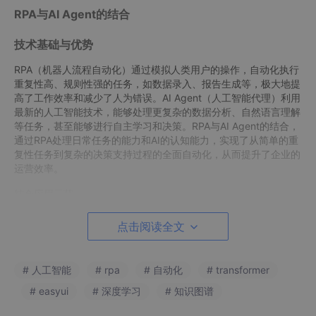
RPA与AI Agent的结合
技术基础与优势
RPA（机器人流程自动化）通过模拟人类用户的操作，自动化执行
重复性高、规则性强的任务，如数据录入、报告生成等，极大地提
高了工作效率和减少了人为错误。AI Agent（人工智能代理）利用
最新的人工智能技术，能够处理更复杂的数据分析、自然语言理解
等任务，甚至能够进行自主学习和决策。RPA与AI Agent的结合，
通过RPA处理日常任务的能力和AI的认知能力，实现了从简单的重
复性任务到复杂的决策支持过程的全面自动化，从而提升了企业的
运营效率。
结合应用示范
结合RPA和AI Agent的技术可以创造出强大的解决方案，以应对复
点击阅读全文
杂的业务挑战。例如，在客户服务自动化中，RPA可以自动从客户
关系管理系统中提取客户数据和历史交互记录，而AI Agent则可以
使用自然语言处理(NLP)来理解客户的查询和问题，并提供个性化
# 人工智能
# rpa
# 自动化
# transformer
的响应或建议。这种结合不仅提高了流程的效率，还增强了流程的
智能化水平，使企业能够更好地适应市场变化和客户需求。
# easyui
# 深度学习
# 知识图谱