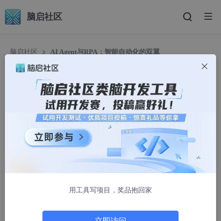
脑启社区
脑启社区
AI Agent与RPA：智能自动化的双翼
AI Agent与RPA：智能自动化的双翼
江湖人称麻花滕
2499人浏览 · 2024-07-07 10:45:00
在数字化浪潮中，人工智能（AI）和机器人流程自动化（RPA）成
为了企业转型与升级的关键技术。AI Agent，即人工智能代理，是
AI技术的一个重要应用形式；而RPA则是机器人流程自动化的简
称，专注于模拟人类在计算机上的重复性操作。两者相互补充，共
同推动着智能自动化的发展。
用工具写项目，奖品抱回家
AI Agent和RPA简介:
AI Agent
：AI Agent是基于人工智能技术开发出的自动执行任务的
立即访问