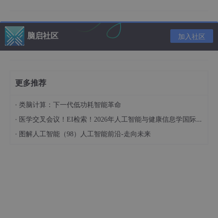
RPA与AI Agent的应用案例
成功案例
脑启社区
加入社区
深圳航空通过实在智能的RPA和AI Agent技术，实现了财务、营销
委和信息中心等21个业务场景的自动化处理，综合效率提升95%，
全年节省180000分钟。上海浦东国际人才港通过RPA技术帮助解
决外国人来华工作申请行政审批工作，累计服务了35万个中国家
庭的北京阿叟阿巴科技有限公司，通过RPA+AI技术支持公司运行
更多推荐
的ALSO中国特殊儿童评估干预平台，以及十余家线下机构的日常
运营工作。这些成功案例展示了RPA与AI Agent技术在提升企业运
·
类脑计算：下一代低功耗智能革命
营效率方面的巨大潜力，特别是在处理大量重复性任务和复杂数据
分析方面。
·
医学交叉会议！EI检索！2026年人工智能与健康信息学国际学术会议（AIHI 2026）
·
图解人工智能（98）人工智能前沿-走向未来
技术挑战与应对
尽管RPA与AI Agent的结合在提升企业运营效率方面取得了显著成
果，但也面临着一些挑战，如数据安全和隐私保护、技术更新和维
护成本等。为了应对这些挑战，企业需要加强数据安全管理，确保
客户数据的安全和隐私；同时，企业还需要关注技术更新和维护成
本，确保AI技术的持续稳定运行。
如何学习大模型 AI ？