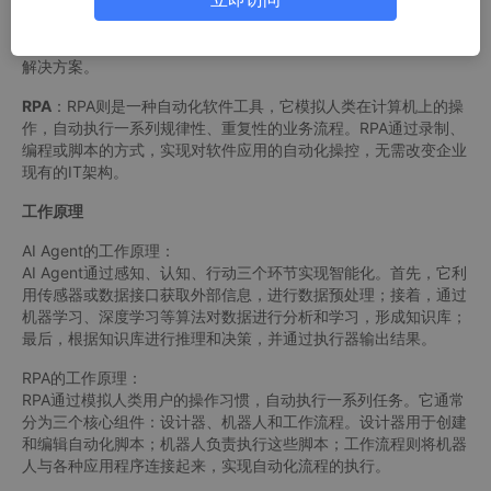
智能实体。它可以理解、学习、思考和推理，具备自主决策和执行
能力。AI Agent通常由机器学习算法、深度学习网络、自然语言处
理等技术构成，能够处理复杂的数据和情境，为企业提供智能化的
解决方案。
RPA
：RPA则是一种自动化软件工具，它模拟人类在计算机上的操
作，自动执行一系列规律性、重复性的业务流程。RPA通过录制、
编程或脚本的方式，实现对软件应用的自动化操控，无需改变企业
现有的IT架构。
工作原理
AI Agent的工作原理：
AI Agent通过感知、认知、行动三个环节实现智能化。首先，它利
用传感器或数据接口获取外部信息，进行数据预处理；接着，通过
机器学习、深度学习等算法对数据进行分析和学习，形成知识库；
最后，根据知识库进行推理和决策，并通过执行器输出结果。
RPA的工作原理：
RPA通过模拟人类用户的操作习惯，自动执行一系列任务。它通常
分为三个核心组件：设计器、机器人和工作流程。设计器用于创建
和编辑自动化脚本；机器人负责执行这些脚本；工作流程则将机器
人与各种应用程序连接起来，实现自动化流程的执行。