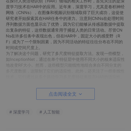
在探讨人类活动识别（HAR）领域的相关工作时，首先关注的是深
度学习技术在HAR中的应用。近年来，深度学习，尤其是卷积神经
网络（CNNs），在图像和视频识别领域取得了巨大成功，这促使
研究者开始探索其在HAR任务中的潜力。注意到CNNs在处理时间
序列数据方面也显示出了优势，因为它们能够从传感器数据中提取
出复杂的特征，这些数据通常用于捕捉人类的日常活动。尽管CN
Ns在许多任务中表现出色，但在HAR中，固定大小的感受野（R
F）成为了一个限制因素，因为不同活动的特征往往分布在不同的
时间或空间尺度上。
为了解决这个问题，研究了多尺度特征提取方法。发现一些模型，
如InceptionNet，通过在单个特征层中使用不同大小的核来适应性
地改变RF大小。然而，这些模型只能线性地组合来自不同分支的
多尺度数据，这限制了它们的适应性。此外，还关注了一些非线性
技术，它们通过从多个路径学习多尺度特征来提高HAR的适应性。
在这些研究的基础上，提出了ASK-HAR模型，这是一个基于注意
力机制的多核选择性卷积网络，用于HAR。模型通过在具有不同R
点击阅读全文
F的多个分支之间进行核选择来增强HAR性能，并且引入了CBAM
注意力模块来提取时间序列特征并识别活动。这些模块的引入，使
得模型能够在整体框架中更有效地处理和识别人类活动。
在评估模型时，选择了五个公共的HAR数据集，包括UCI-HAR、U
# 深度学习
# 人工智能
SC-HAD、WISDM、PAMAP2和DSADS。这些数据集包含了从不
同传感器和不同场景下收集的活动数据，提供了一个全面的测试平
台。通过与现有方法和基线模型的广泛比较，证明了ASK-HAR模