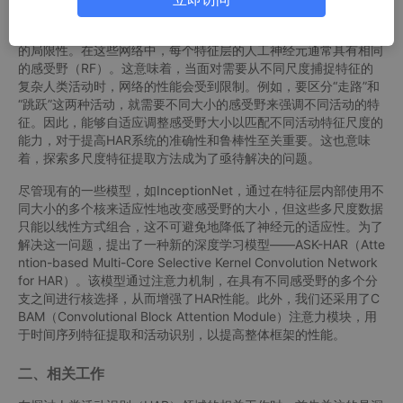
然而，传统的卷积神经网络（CNN）在处理HAR任务时存在一定
的局限性。在这些网络中，每个特征层的人工神经元通常具有相同
的感受野（RF）。这意味着，当面对需要从不同尺度捕捉特征的
复杂人类活动时，网络的性能会受到限制。例如，要区分“走路”和
“跳跃”这两种活动，就需要不同大小的感受野来强调不同活动的特
征。因此，能够自适应调整感受野大小以匹配不同活动特征尺度的
能力，对于提高HAR系统的准确性和鲁棒性至关重要。这也意味
着，探索多尺度特征提取方法成为了亟待解决的问题。
尽管现有的一些模型，如InceptionNet，通过在特征层内部使用不
同大小的多个核来适应性地改变感受野的大小，但这些多尺度数据
只能以线性方式组合，这不可避免地降低了神经元的适应性。为了
解决这一问题，提出了一种新的深度学习模型——ASK-HAR（Atte
ntion-based Multi-Core Selective Kernel Convolution Network
for HAR）。该模型通过注意力机制，在具有不同感受野的多个分
支之间进行核选择，从而增强了HAR性能。此外，我们还采用了C
BAM（Convolutional Block Attention Module）注意力模块，用
于时间序列特征提取和活动识别，以提高整体框架的性能。
二、相关工作