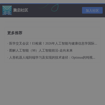
型在所有数据集上都能实现高精度的识别结果。
脑启社区
加入社区
三、ASK-HAR模型介绍
ASK-HAR模型是一种新颖的基于深度学习的人类活动识别（HA
R）模型，它通过在具有不同感受野（RF）的多个分支之间进行核
选择来增强HAR性能：
更多推荐
·
医学交叉会议！EI检索！2026年人工智能与健康信息学国际学术会议（AIHI 2026）
·
图解人工智能（98）人工智能前沿-走向未来
·
人形机器人端到端学习及实现的技术途径：Optimus的纯视觉BEV+Transformer方案、RT-2模型跨模态迁移能力测试（上）
1. ASK-HAR模型的核心特点
ASK-HAR模型的核心在于其多核选择性卷积网络，它能够根据不
同的输入内容自适应地选择合适大小的感受野。这种设计允许模型
捕捉多尺度的特征，这对于理解和识别各种人类活动至关重要。模
型使用了包括3×1、5×1、7×1和9×1在内的多个不同大小的卷积
核，这些卷积核通过softmax注意力机制合并，以实现多尺度数据
的聚合。