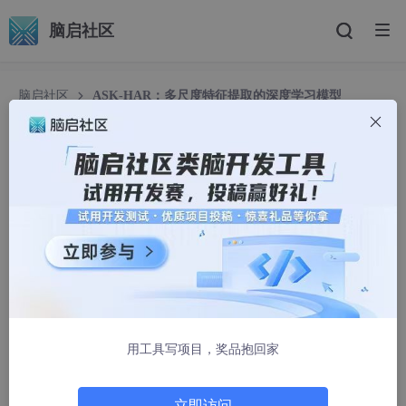
脑启社区
脑启社区
ASK-HAR：多尺度特征提取的深度学习模型
ASK-HAR：多尺度特征提取的深度学习模型
是Dream呀
54976人浏览 · 2025-01-25 22:27:37
一、探索多尺度特征提取方法
在近年来，随着智能家居智能系统和传感技术的快速发展，人类活
动识别（HAR）技术已经成为一个备受瞩目的研究领域。HAR技术
的核心在于通过各种跟踪设备和测量手段，如传感器和摄像头，自
用工具写项目，奖品抱回家
动识别和分类人类的运动和活动。特别是智能手机，作为一种流行
的传感器模式，为我们提供了丰富的个人运动数据，包括GPS、加
速度计和陀螺仪等。这些数据的丰富性，使得我们能够通过深度学
立即访问
习等技术手段，对人类活动进行更为精确的监测和识别。