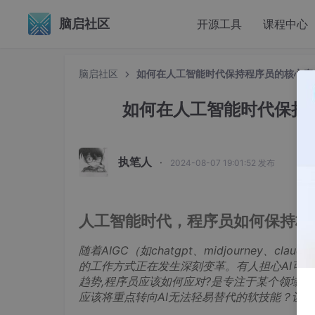
脑启社区
开源工具
课程中心
脑启社区
如何在人工智能时代保持程序员的核心竞
如何在人工智能时代保持
执笔人
·
2024-08-07 19:01:52 发布
人工智能时代，程序员如何保持核
随着AIGC（如chatgpt、midjourney
的工作方式正在发生深刻变革。有人担心AI可
趋势,程序员应该如何应对?是专注于某个领域
应该将重点转向AI无法轻易替代的软技能？让