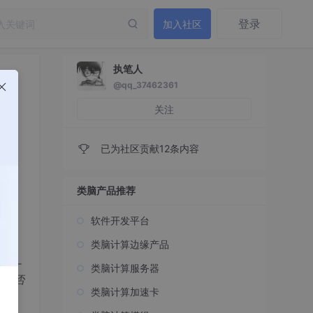
登录
加入社区
执笔人
@qq_37462361
关注
已为社区贡献12条内容
类脑产品推荐
软件开发平台
类脑计算边缘产品
序员
这一
类脑计算服务器
们是否
类脑计算加速卡
！