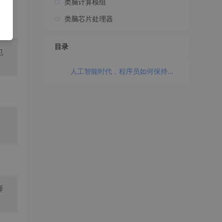
类脑计算模组
类脑芯片处理器
目录
也
人工智能时代，程序员如何保持核心竞争力？
、
择