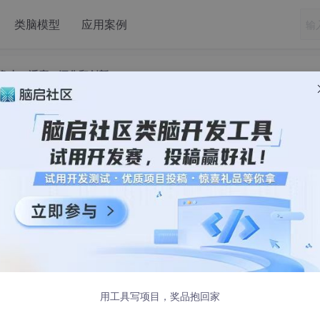
类脑模型
应用案例
争力：适应、深化和创新
程序员的核心竞争力：适应、深化和创新
心竞争力？
、claude等）大语言模型接二连三的涌现，AI辅助编程工具日益普及，程
能取代部分编程工作，也有人认为AI是提高效率的得力助手。面对
深耕细作，还是广泛学习以适应快速变化的技术环境?又或者，我
用工具写项目，奖品抱回家
我们一起探讨程序员在AI时代如何保持并提升自身的核心竞争力吧