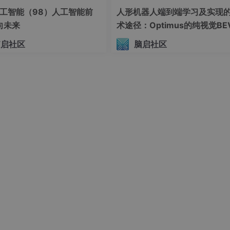
工智能（98）人工智能前
人形机器人端到端学习及实现
向未来
术途径：Optimus的纯视觉BE
Transformer方案、RT-2模
脑启社区
脑启社区
模态迁移能力测试（上）