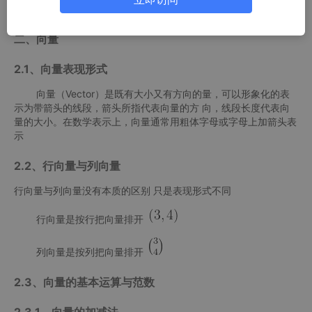
乘、除等。
二、向量
2.1、向量表现形式
向量（Vector）是既有大小又有方向的量，可以形象化的表
示为带箭头的线段，箭头所指代表向量的方 向，线段长度代表向
量的大小。在数学表示上，向量通常用粗体字母或字母上加箭头表
示
2.2、行向量与列向量
行向量与列向量没有本质的区别 只是表现形式不同
行向量是按行把向量排开
列向量是按列把向量排开
2.3、向量的基本运算与范数