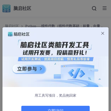
脑启社区
脑启社区
Python----线性代数（线性代数基础：标量，向量，
矩阵，张量）
Python----线性代数（线性代数基础：标量，向
量，矩阵，张量）
蹦蹦跳跳真可爱589
2005人浏览 · 2025-02-28 08:54:32
一、标量
标量（Scalar）是只有大小，没有方向的量。他是一个单独
的数，可以是整数、实数或复数。比如温 度、时间、质量等都是
用工具写项目，奖品抱回家
标量。
在数学计算中，标量可以进行常规的算术运算，如加、减、
立即访问