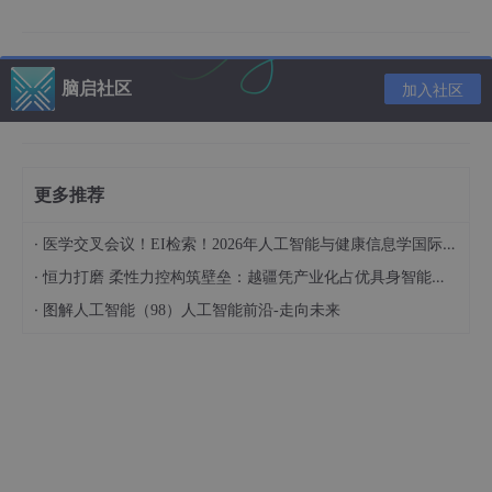
脑启社区
加入社区
2.3.2、向量的乘法
数乘运算
更多推荐
·
医学交叉会议！EI检索！2026年人工智能与健康信息学国际学术会议（AIHI 2026）
使用实数和这个向量的每个数据分别相乘
·
恒力打磨 柔性力控构筑壁垒：越疆凭产业化占优具身智能领域
·
图解人工智能（98）人工智能前沿-走向未来
2.3.3、转置