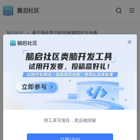
脑启社区
脑启社区
基于强化学习的目标跟踪论文合集
基于强化学习的目标跟踪论文合集
点PY
3318人浏览 · 2024-06-21 16:09:29
前些天发现了一个巨牛的人工智能学习网站，通俗易懂，风趣幽
默，忍不住分享一下给大家。点击跳转到网站
。
文章目录
2020
用工具写项目，奖品抱回家
Pose-Assisted Multi-Camera Collaboration f
or Active Object Tracking
立即访问