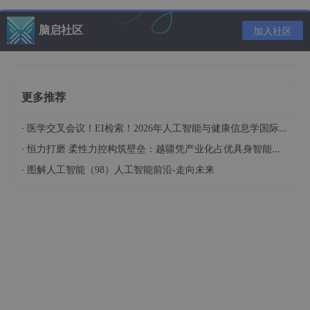
Pose-Assisted Multi-Camera Collaboration for Acti
脑启社区
加入社区
ve Object Tracking
code:
https://sites.google.com/view/pose-assisted-collaborati
on
更多推荐
摘要：主动对象跟踪（AOT）对于许多基于远见的应用程序至关重
要，例如，移动机器人、智能监视。然而，当在复杂的场景中部署
主动跟踪时，存在着许多挑战，例如，目标经常被障碍遮挡。在本
·
医学交叉会议！EI检索！2026年人工智能与健康信息学国际学术会议（AIHI 2026）
文中，我们将单相机AOT扩展到多相机设置，其中相机以协作的方
·
恒力打磨 柔性力控构筑壁垒：越疆凭产业化占优具身智能领域
式跟踪目标。为了实现相机之间的有效协作，我们提出了一种新的
后辅助多相机协作系统，该系统可以通过共享相机姿态与其他相机
·
图解人工智能（98）人工智能前沿-走向未来
进行协作，以进行主动物体跟踪。在该系统中，每个摄像机都配备
有两个控制器和一个切换器：基于视觉的控制器根据观察到的图像
跟踪目标。基于姿态的控制器根据其他摄像机的姿态移动摄像机。
在每一步中，切换器根据目标的可见性来决定从两个控制器中采取
哪个操作。实验结果表明，我们的系统优于所有的基线，并能够推
广到看不见的环境。