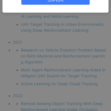
UAV Maneuvering Target Tracking in Uncerta
in Environments Based on Deep Reinforceme
nt Learning and Meta-Learning
UAV Target Tracking in Urban Environments
Using Deep Reinforcement Learning
2021
Research on Vehicle Dispatch Problem Based
on Kuhn-Munkres and Reinforcement Learnin
g Algorithm
Multi-Agent Reinforcement Learning Aided In
telligent UAV Swarm for Target Tracking
Active Learning for Deep Visual Tracking
2022
Remote Sensing Object Tracking With Deep
Reinforcement Learning Under Occlusion