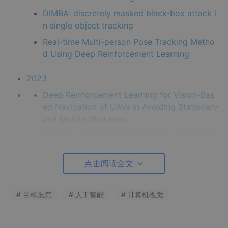
DIMBA: discretely masked black‑box attack i
n single object tracking
Real-time Multi-person Pose Tracking Metho
d Using Deep Reinforcement Learning
2023
Deep Reinforcement Learning for Vision-Bas
ed Navigation of UAVs in Avoiding Stationary
and Mobile Obstacles
SRL-TR2: A Safe Reinforcement Learning Bas
ed TRajectory TRacker Framework
点击阅读全文
Adaptive chaotic sampling particle filter to h
andle occlusion and fast motion in visual obj
ect tracking
# 目标跟踪
# 人工智能
# 计算机视觉
2020