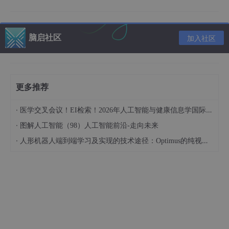
3、处理缺失数据
4、进行Label编码
脑启社区
加入社区
5、拆分数据为训练集和测试集
6、特征标准化
更多推荐
三、数据预处理详细步骤
·
医学交叉会议！EI检索！2026年人工智能与健康信息学国际学术会议（AIHI 2026）
1、导入库
·
图解人工智能（98）人工智能前沿-走向未来
·
人形机器人端到端学习及实现的技术途径：Optimus的纯视觉BEV+Transformer方案、RT-2模型跨模态迁移能力测试（上）
#导入库
import
 pandas 
as
import
 numpy 
as
from
 sklearn.model_selection 
import
from
 sklearn.preprocessing 
import
from
 sklearn.preprocessing 
import
from
 sklearn.impute 
import
 SimpleImputer