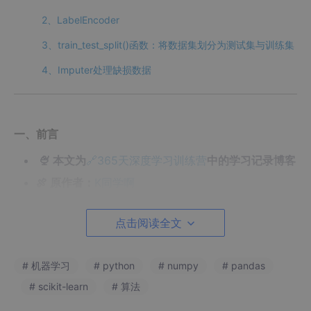
2、LabelEncoder
3、train_test_split()函数：将数据集划分为测试集与训练集
4、Imputer处理缺损数据
一、前言
🍨
本文为
🔗365天深度学习训练营
中的学习记录博客
🍖
原作者：
K同学啊
点击阅读全文
二、数据预处理整体流程
1、导入库
# 机器学习
# python
# numpy
# pandas
# scikit-learn
# 算法
2、导入数据集