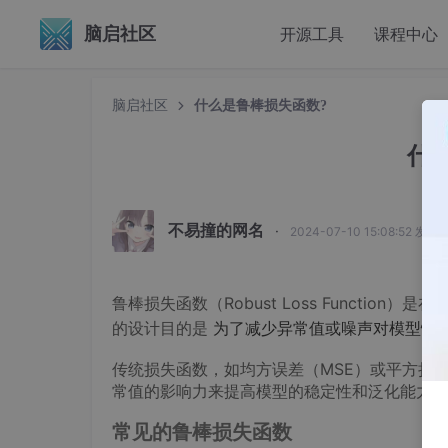
脑启社区
开源工具
课程中心
脑启社区
什么是鲁棒损失函数?
什
不易撞的网名
·
2024-07-10 15:08:52 发布
鲁棒损失函数（Robust Loss Functi
的设计目的是
为了减少异常值或噪声对模型性
传统损失函数，如均方误差（MSE）或平方损
常值的影响力来提高模型的稳定性和泛化能力。
常见的鲁棒损失函数