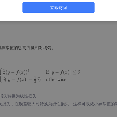
立即访问
(
,
(
))
=
L(y,f(x))=∣y−f(x)∣ L(y, f(x)) = |y - f(x)|
∣
−
(
)
∣
L
y
f
x
y
f
x
对异常值的惩罚力度相对均匀。
{
Lδ(y,f(x))={
12(y−f(x))2if ∣y−f(x)∣≤δδ(∣y−f
1
2
(
−
(
)
)
if
∣
−
(
)
∣
≤
y
f
x
y
f
x
δ
2
1
(
∣
−
(
)
∣
−
)
otherwise
δ
y
f
x
δ
2
损失转换为线性损失。
次损失，在误差较大时转换为线性损失，这样可以减小异常值的