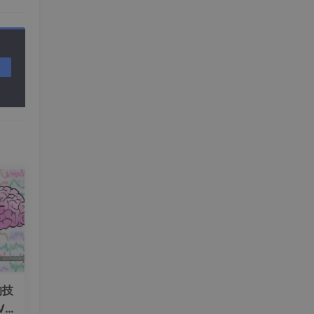
 = \frac{(y - f(x))^2}{(y - f(x))^2 + \delta^2}
∣≤cc2otherwise L(y, f(x)) = \begin{cases} c^2(1 - [1 - 
变，
的技
V+