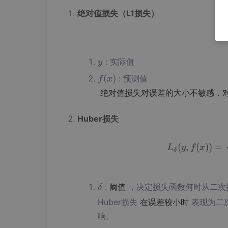
绝对值损失（L1损失）
y
: 实际值
y
y
f
(
)
: 预测值
f
x
(x)
绝对值损失对误差的大小不敏感，
f
(x)
Huber损失
(
,
(
))
=
L
y
f
x
δ
δ
:
阈值
，决定损失函数何时从二次
δ
\d
Huber损失
在误差较小时
表现为二
e
响。
l