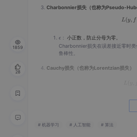
t
Charbonnier损失（也称为Pseudo-Hu
a
(
,
L
y
f
ϵ
:
小正数，防止分母为零。
ϵ
\e
Charbonnier损失在误差接
1859
p
鲁棒性。
s
i
Cauchy损失（也称为Lorentzian损失）
l
28
o
(
,
L
y
n
σ
:
尺度参数。
σ
\s
Cauchy损失函数具有
无限的渐变
i
g
# 机器学习
# 人工智能
# 算法
Geman-McClure损失
m