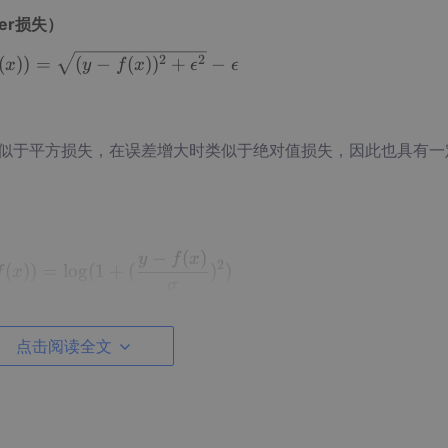
ber损失）
L(y,f(x))=(y−f(x))2+ϵ2−ϵ L(y, f(x)) = \sqr
2
2
(
))
=
(
−
(
)
)
+
−
x
y
f
x
ϵ
ϵ
近零时类似于平方损失，在误差增大时类似于绝对值损失，因此也具有
−
(
)
y
f
x
L(y,f(x))=log⁡(1+(y−f(x)σ)2) L(y, f(x)) = 
2
(
))
=
lo
g
(
1
+
(
)
)
f
x
σ
点击阅读全文
，这意味着
它对大误差的影响较小，从而提供了较强的鲁棒性。