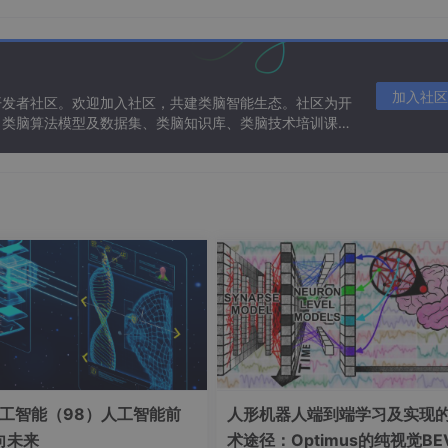
2
(
−
(
)
)
L(y,f(x))=(y−f(x))2(y−f(x))2+δ2 L(y, f(x))
y
f
x
,
(
))
=
y
f
x
2
2
(
−
(
)
)
+
y
f
x
δ
加入社区
开发者社区。欢迎加入社区，共建类脑智能生态。社区为开
小时表现为二次损失，
在误差较大时趋于饱和，减少异常值的影响。
、类脑算法模型及数据集、类脑知识库、类脑技术培训课程
−
(
)
L(y,f(x))={
c2(1−[1−(y−f(x)c)2]3)if ∣y−f(x)
y
f
x
2
2
3
(
1
−
[
1
−
(
)
]
)
if
∣
−
(
)
∣
≤
y
f
x
c
c
2
otherwise
最大值。
是四次多项式损失，在误差大于阈值时损失达到最大值并保持不
工智能（98）人工智能前
人形机器人端到端学习及实现
向未来
术途径：Optimus的纯视觉BE