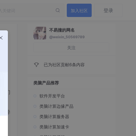
登录
加入社区
不易撞的网名
@weixin_50569789
关注
已为社区贡献6条内容
类脑产品推荐
，它们
软件开发平台
类脑计算边缘产品
降低异
类脑计算服务器
类脑计算加速卡