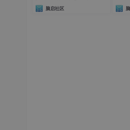
它们通常
在误差较小时表现得更平滑，类
议（AIHI 2026）
脑启社区
在误差较大时，它们的
斜率减缓或变得线
通过引入阈值或尺度参数，
可以调整损失
鲁棒损失函数的应用广泛，不仅限于
回归问题
不平衡数据集的鲁棒性。