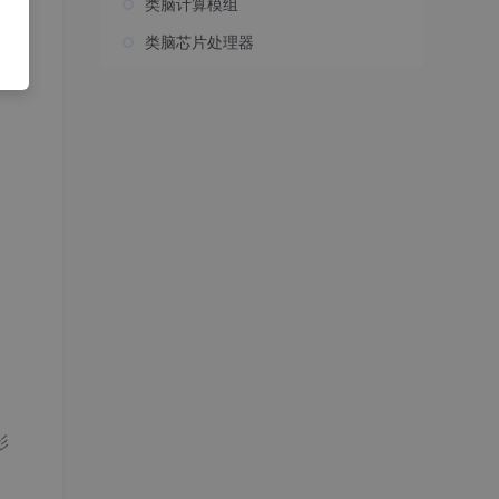
类脑计算模组
类脑芯片处理器
(x)∣−12δ)otherwise L_\delta(y, f(x)) = \begin{cases} \f
影