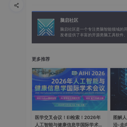
a
(
L
脑启社区
δ
:
控制损失函数曲线的平滑度
。
δ
脑启社区是一个专注类脑智能领域的
\d
Geman-McClure损失在误差较
发者提供了丰富的开源类脑工具软件
e
以及类脑应用案例等资源。
l
Tukey损失
t
a
更多推荐
{
c
(
,
(
))
=
L
y
f
x
c
c
:
截断点，决定损失函数何时达到
c
c
Tukey损失在误差
小于某个阈值时
这有助于抑制异常值的影响。
鲁棒损失函数的共同点
医学交叉会议！EI检索！2026年
图解人
人工智能与健康信息学国际学术会
沿-走