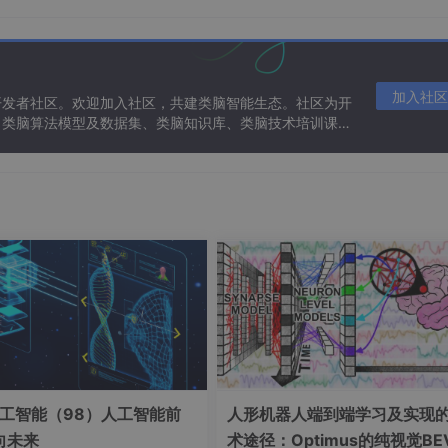
多变量情况。假设有
型形式为
加入社区
开发者社区。欢迎加入社区，共建类脑智能生态。社区为开
、类脑算法模型及数据集、类脑知识库、类脑技术培训课程
+
y = β 0 + β 1 x 1 + β 2 x 2 + ⋅ ⋅ ⋅ + β n 
+
⋅⋅⋅
+
+
β
x
β
x
β
x
ϵ
1
1
2
2
n
n
权重）
工智能（98）人工智能前
人形机器人端到端学习及实现
系数，使得模型预测值与真实值之间的误差最小。这个误差通常
向未来
术途径：Optimus的纯视觉BE
r） 来度量