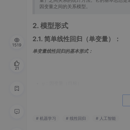
量）之间关系的统计方法。它的基本思想是
因变量之间的关系模型。
2. 模型形式
2.1. 简单线性回归（单变量）：
1519
单变量线性回归的基本形式：
21
y
：因变量（目标）
y
y
x
：自变量（特征）
x
x
β
：截距（y轴交点）
β
0
0
β
：斜率（变量权重）
β
1
β
1
# 机器学习
# 线性回归
# 人工智能
ϵ
：随机误差（噪声）
_
ϵ
β
ϵ
0