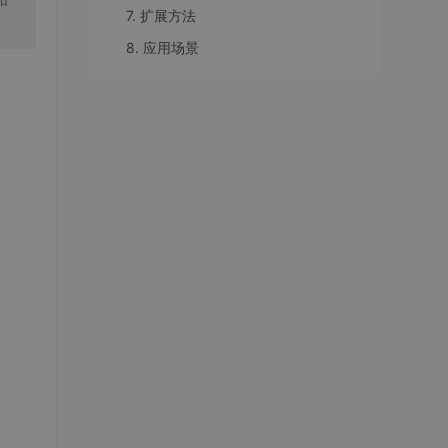
和
7. 扩展方法
8. 应用场景