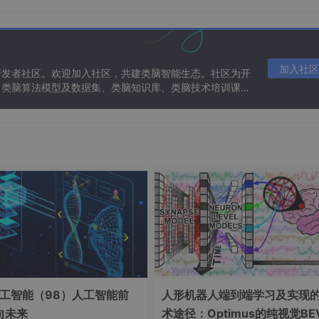
，相当于
AI Core
司令部，负责调度和整个AI Core运行
加入社区
开发者社区。欢迎加入社区，共建类脑智能生态。社区为开
成矩阵相关计算。一拍则能完成，不像CPU还需要遍历
、类脑算法模型及数据集、类脑知识库、类脑技术培训课程
整个AI Core运行，同时可以完成与标量相关计算(基本的算术
据，还设置了
存储转换单元
做一些简单的数据处理
读取数据，提高计算效率
工智能（98）人工智能前
人形机器人端到端学习及实现
用
向未来
术途径：Optimus的纯视觉BE