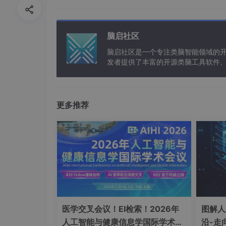
了存储系统
（3）
控制单元
：整个计算过程提供了指令控制
脑启社区
3. 达芬奇架构—计算单元
脑启社区是一个专注类脑智能领域的
（1）矩阵计算单元：矩阵计算单元和累加器完
发者提供了丰富的开源类脑工具软件
以及类脑应用案例等资源。
（2）向量计算单元：可以完成向量和标量运算
（3）标量计算单元：相当于一个微型CPU，控制
更多推荐
4. 达芬奇架构—存储系统
存储系统
由
存储单元
和
相应的数据通路
组成
存储单元由
存储控制单元
、
缓冲区
和
寄存器
组成
（1）存储控制单元：控制从内存或缓存中读数
（2）缓冲区：存储中间数据，减少频繁从外部
医学交叉会议！EI检索！2026年
图解人
（3）寄存器：存储
数据地址
供标量计算单元使
人工智能与健康信息学国际学术会
沿-走