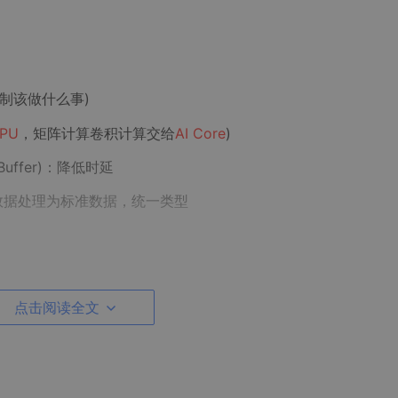
制该做什么事)
CPU
，矩阵计算卷积计算交给
AI Core
)
uffer)：降低时延
数据处理为标准数据，统一类型
的速度就在
AI Core
(
达芬奇架构
)
点击阅读全文
算单元、向量计算单元、标量计算单元)
应的
数据通路
(数据到计算单元过程，
设计的好坏决定了运算效率