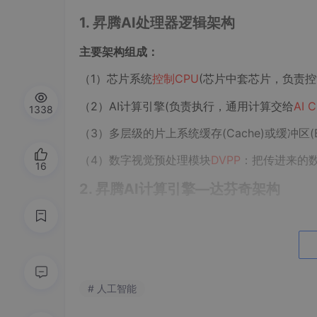
1. 昇腾AI处理器逻辑架构
主要架构组成：
（1）芯片系统
控制CPU
(芯片中套芯片，负责控
（2）AI计算引擎(负责执行，通用计算交给
AI 
1338
（3）多层级的片上系统缓存(Cache)或缓冲区(B
（4）数字视觉预处理模块
DVPP
：把传进来的
16
2. 昇腾AI计算引擎—达芬奇架构
AI芯片就是为了提高AI运算速度，而昇腾芯片
达芬奇架构
主要部分：
（1）
计算单元
：包含三种基础计算资源(矩阵计
# 人工智能
（2）
存储系统
：AI Core的片上存储单元和相