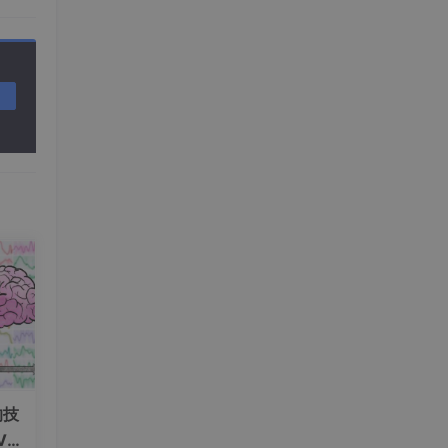
运算)
的技
V+