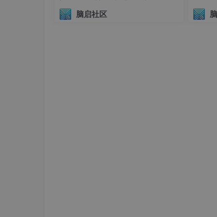
议（AIHI 2026）
数据通路
：指在AI Core完成一次计算任务时
脑启社区
达芬奇架构数据通路特点是
多进单出
(适应卷积
5. 达芬奇架构—控制单元
控制单元主要组成分为
系统控制模块
、
指令缓存
列
、
存储转换队列
和
事件同步模块
（1）系统控制模块：控制
任务块
(AI Cor
行中断处理和状态申报。如果执行过程出错，会
（2）指令缓存：提前预取后续指令，一次读入
（3）标量指令处理队列：指令被解码会导入标
量计算指令
、
存储转换指令
（4）指令发射模块：读取
标量指令队列
中配置
执行队列
，而标量指令会驻留在
标量指令处理队
（5）指令执行队列：指令执行队列由
矩阵运算