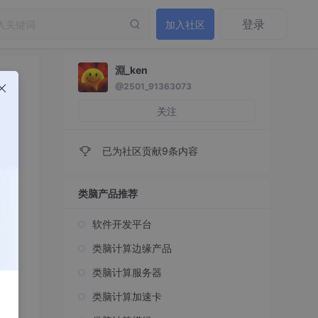
登录
加入社区
淵_ken
@2501_91363073
关注
已为社区贡献9条内容
类脑产品推荐
软件开发平台
类脑计算边缘产品
类脑计算服务器
类脑计算加速卡