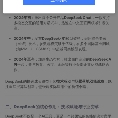
T、斯坦福）和科技企业（如Google Brain、OpenAI）的AI
科学家组成，专注于AGI（通用人工智能）技术的研发。
2024年初
：推出首个公开产品
DeepSeek Chat
，一款支持
多模态交互的通用对话式AI，迅速在中文互联网领域引发关
注。
2024年中
：发布
DeepSeek-R1
模型架构，采用混合专家
（MoE）技术，参数规模突破千亿级，在多个国际基准测试
（如MMLU、GSM8K）中超越同类模型表现。
2024年至今
：加速生态布局，推出面向企业的
DeepSeek A
PI
平台，并与教育、医疗、金融等行业头部企业达成战略合
作。
DeepSeek的快速成长得益于其
技术驱动
与
场景落地双轮战略
，既
注重底层算法创新，也强调实际应用中的价值创造。
二、DeepSeek的核心作用：技术赋能与行业变革
DeepSeek不仅是一个AI工具，更是一个跨领域的智能解决方案平