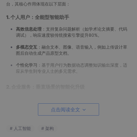
台，其核心作用体现在以下层面：
1. 个人用户：全能型智能助手
高效信息处理
：支持复杂问题解析（如学术论文摘要、代码
调试），响应速度较传统搜索引擎提升80%。
多模态交互
：融合文本、图像、语音输入，例如上传设计草
图后自动生成产品原型文档。
个性化学习
：基于用户行为数据动态调整知识输出深度，适
应从学生到专业人士的多元需求。
2. 企业服务：垂直场景的智能化升级
金融领域
：通过非结构化数据（财报、新闻）的实时分析，
生成投资风险评估报告。
点击阅读全文
医疗领域
：辅助医生进行病历语义分析，快速关联病理数据
库，提出诊断建议。
# 人工智能
# 架构
教育领域
：基于学生答题数据生成个性化学习路径，并自动