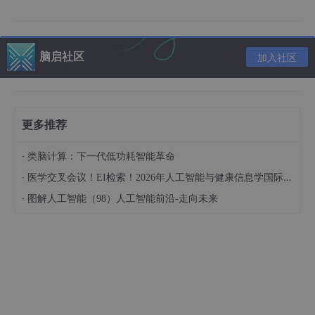
适配多语言教学场景。
3. 科研价值：推动AGI技术边界
脑启社区
加入社区
DeepSeek开源的
MoE-X
框架，首次实现了千亿参数模型在消费
级GPU集群上的高效训练，为学术界提供了低成本探索AGI的可能
性。
更多推荐
三、DeepSeek的行业意义：重构AI竞争格局
·
类脑计算：下一代低功耗智能革命
在ChatGPT、Claude等海外巨头主导的AI市场中，DeepSeek的
·
医学交叉会议！EI检索！2026年人工智能与健康信息学国际学术会议（AIHI 2026）
崛起具有战略意义：
·
图解人工智能（98）人工智能前沿-走向未来
中文语义理解的突破
通过
超大规模中文语料预训练
（覆盖学术文献、社交
媒体、方言语料），在中文复杂语义（如古文翻译、
网络梗解析）任务中准确率较GPT-4提升15%。
垂直场景的深度优化