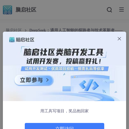
脑启社区
脑启社区
DeepSeek：通用人工智能的探路者与技术革新者——
从技术架构到应用生态的全方位解析
DeepSeek：通用人工智能的探路者与技术革新者
——从技术架构到应用生态的全方位解析
m0_73774439
1273人浏览 · 2025-02-20 21:07:26
一、DeepSeek的发展历程：中国AGI先锋的崛起
DeepSeek（深度求索）成立于2023年，是中国人工智能领域的
一颗新星。尽管成立时间较短，但其发展速度与技术突破令人瞩
用工具写项目，奖品抱回家
目：
2023年
：公司成立，核心团队由来自全球顶尖高校（如MI
立即访问