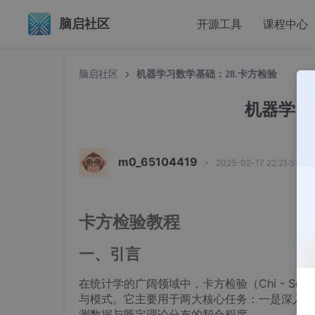
脑启社区
开源工具
课程中心
脑启社区
机器学习数学基础：28.卡方检验
机器学习
m0_65104419
·
2025-02-17 22:21:51 发
卡方检验教程
一、引言
在统计学的广阔领域中，卡方检验（Chi - Sq
与模式。它主要用于两大核心任务：一是深入分
测数据与既定理论分布的契合程度。