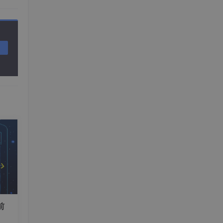
×
3
\ =
4 =
计算
7
期的
5
0
E
_
{高
变量
茎}
\
=
的关
1
0
0
显
0
 人，
0
\t
前
i