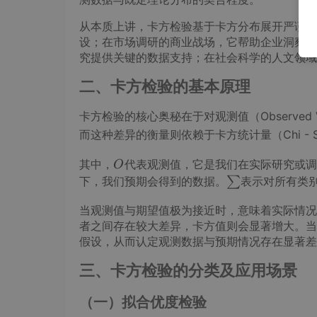
从本质上讲，卡方检验基于卡方分布展开严谨的
设；在市场调研的商业战场，它帮助企业洞察消
究提供关键的数据支持；在社会科学的人文领域
二、卡方检验的基本原理
卡方检验的核心奥秘在于对观测值（Observed V
而这种差异的衡量则依赖于卡方统计量（Chi - Squ
O
其中，
代表观测值，它是我们在实际研究或调
O
O
∑
下，我们预期会得到的数据。
∑
表示对所有类
\s
当观测值与期望值极为接近时，意味着实际情况
u
者之间存在较大差异，卡方值则会显著增大。当
m
假设，从而认定观测数据与预期情况存在显著差
三、卡方检验的分类及应用场景
（一）拟合优度检验