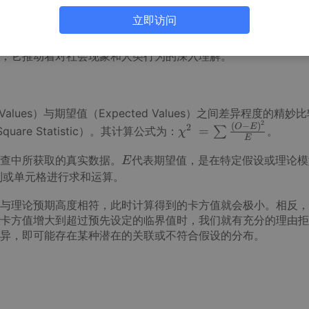
立即访问
统计推断。在科学研究的前沿阵地，它助力科研人员验证各种理
费者行为与市场趋势；在医学诊断的生命赛道，它为疾病的诊断
，它推动着对社会现象和人类行为的深入理解。
alues）与期望值（Expected Values）之间差异程度的精妙
2
(
−
)
χ
O
E
2
=
are Statistic）。其计算公式为：
∑
。
χ
E
2 =
E
查中所获取的真实数据。
代表期望值，是在特定假设或理论模
∑
E
E
别或单元格进行求和运算。
(O
−E)
与理论预期高度相符，此时计算得到的卡方值就会极小。相反，
2
卡方值增大到超过预先设定的临界值时，我们就有充分的理由拒
E
异，即可能存在某种潜在的关联或不符合假设的分布。
\c
h
i
^