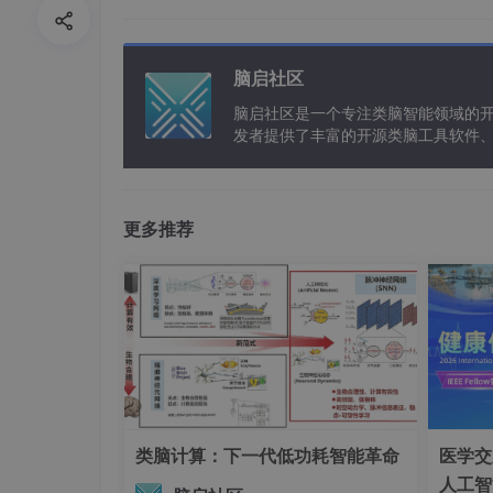
6
0
1
=
=
0.133
+
0.4
=
0.533
0
2
0
0.
−7
最后，根据自由度（自由度 \ = 
7
0
1
脑启社区
5
1）和预先选定的显著性水平（
5
7
3
0)
得到的卡方值小于临界值，那
脑启社区是一个专注类脑智能领域的
0
5
3
分布；若大于临界值，则果断
发者提供了丰富的开源类脑工具软件
2
+
0
+
以及类脑应用案例等资源。
7
(−1
+
0.
（二）独立性检验
5
0)
1
4 =
0
2
0
0.
更多推荐
目的
：独立性检验旨在精准判断两个分类
+
2
0
5
的取值产生实质性的影响。它帮助我们揭
(2
5
2
3
4
案例
：
0
5
3
0
\
0
在竞争激烈的市场调研中，为了深入
\
−2
=
\
联，我们精心设计并开展了问卷调查。
=
5
\f
=
人，女性 300 人。在购买偏好
0.
0)
r
\f
示，男性中喜欢该电子产品的有 80 人
1
2
a
r
中立的有 100 人，不喜欢的有 80 
3
2
类脑计算：下一代低功耗智能革命
医学交
c
a
3
计算过程：
5
人工智
{1
c
+