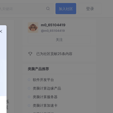
登录
加入社区
m0_65104419
@m0_65104419
关注
已为社区贡献25条内容
类脑产品推荐
软件开发平台
类脑计算边缘产品
类脑计算服务器
的关系
类脑计算加速卡
验观