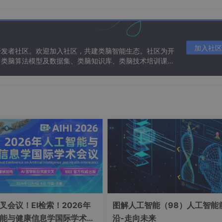
0
×
分类数 - 1，这里只有高茎和矮茎两个分类，所以自由度为 2 - 1 
1
α =
=
0.05
如
），仔细查阅卡方分布表，得到对应的临界值。若
α
4 =
加入社区
么我们就可以接受原假设，即实际观测数据符合孟德尔定律所预
0.
开发者社区。欢迎加入社区，共建类脑智能生态。社区为开
2
拒绝原假设。
、类脑算法模型及数据集、类脑知识库、类脑技术培训课程
0
5
5
0
\a
E
l
_
变量之间是否相互独立，即探究一个变量的取值是否会对另一个
p
{矮
示变量之间潜在的关联关系，为决策提供重要依据。
h
茎}
a
\
\
研究消费者的性别与购买某种电子产品的偏好之间是否存在微妙
=
=
通过广泛收集，共获取了 500 位消费者的数据，其中男性 20
1
0.
方面，我们细致地分为喜欢、中立、不喜欢三个类别。调查结果清晰
0
0
，中立的有 60 人，不喜欢的有 60 人；女性中喜欢的有 120
0
5
人。
0
叉会议！EI检索！2026年
图解人工智能（98）人工智能
\t
能与健康信息学国际学术会
沿-走向未来