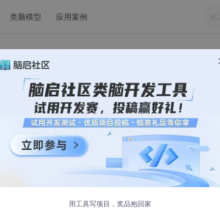
类脑模型
应用案例
数学基础：28.卡方检验
布
uare Test）宛如一把锐利的手术刀，能够精准剖析数据背后隐藏
用工具写项目，奖品抱回家
析两个及两个以上分类变量之间错综复杂的关联性，二是严格检