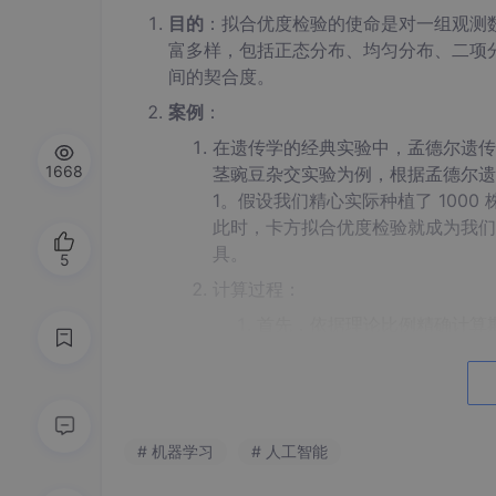
目的
：拟合优度检验的使命是对一组观测
富多样，包括正态分布、均匀分布、二项
间的契合度。
案例
：
在遗传学的经典实验中，孟德尔遗传
1668
茎豌豆杂交实验为例，根据孟德尔遗传
1。假设我们精心实际种植了 1000 
此时，卡方拟合优度检验就成为我们验
具。
5
计算过程：
首先，依据理论比例精确计算期望
3
=
1000
×
=
750
E
高茎
4
然后，将观测值与期望值代入
2
(
760
−
750
)
(
240
−
250
)
χ
2
=
+
χ
750
250
2 =
2
2
(
−
10
)
=
# 机器学习
# 人工智能
1
0
=
+
750
250
(7
1
100
100
=
=
+
750
250