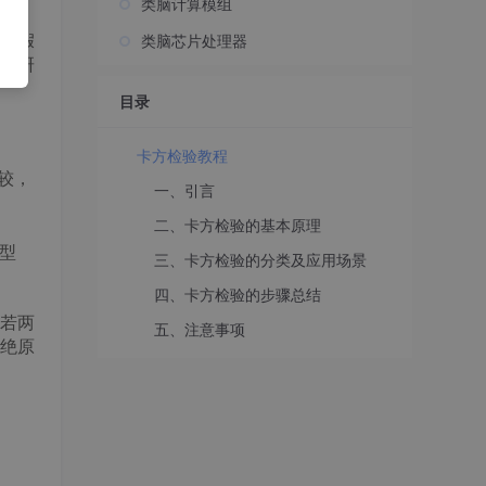
类脑计算模组
论假
类脑芯片处理器
与研
目录
卡方检验教程
比较，
一、引言
二、卡方检验的基本原理
型
三、卡方检验的分类及应用场景
四、卡方检验的步骤总结
若两
五、注意事项
绝原