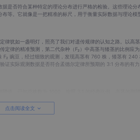
{2}
数据是否符合某种特定的理论分布进行严格的检验。这些理论分
\
分布等。它就像是一把精准的标尺，用于衡量实际数据与理论模
=
\s
u
m
定律犹如一盏明灯，照亮了我们对遗传规律的认知之路。以高茎
\f
定律的精准预测，第二代杂种（F₂）中高茎与矮茎的比例应为 
r
株 F₂ 豌豆，经过细致的观测，发现高茎有 760 株，矮茎有 240
a
证实际观测数据是否符合孟德尔定律所预期的 3:1 分布的有
c
{(O
-
E)
值。已知总株数为 1000，按照 3:1 的经典比例，高茎的期
1
^
E
=
1000
×
=
250
株，矮茎的期望值
株。
E
矮茎
4
{2}}
矮
点击阅读全文
卡方统计量公式进行精确计算：
{E}
茎 =
2
1
0
0