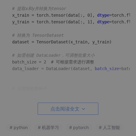
# 提取x和y并转换为tensor  
x_train = torch.tensor(data[:, 0], 
dtype
=torch.floa
y_train = torch.tensor(data[:, 1], 
dtype
=torch.floa
# 转换为 TensorDataset  
dataset = TensorDataset(x_train, y_train)  

# 如需创建 DataLoader，可调整批量大小  
batch_size = 2  # 可根据需求进行调整  

data_loader = DataLoader(dataset, 
batch_size
=batch_
# 设置随机数种子
seed = 42

torch.manual_seed(seed)
点击阅读全文
二、定义前向模型
# python
# 机器学习
# pytorch
# 人工智能