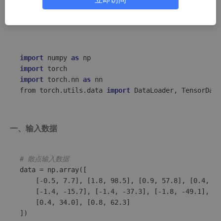
import
 numpy 
as
import
import
 torch.nn 
as
from
 torch.utils.data 
import
 DataLoader, TensorData
一、输入数据
# 散点输入数据  
data = np.array([  

    [-0.5, 7.7], [1.8, 98.5], [0.9, 57.8], [0.4, 39
    [-1.4, -15.7], [-1.4, -37.3], [-1.8, -49.1], [1
    [0.4, 34.0], [0.8, 62.3]  

])  
