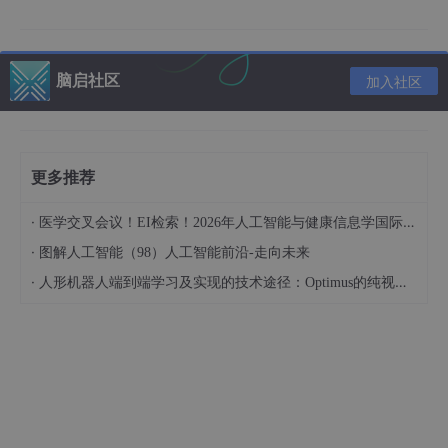
class
LinearModel
(nn.
Module
):

def
__init__
(
self
):

super
(
LinearModel
, 
self
).__init__()

脑启社区
加入社区
self
.linear = nn.
Linear
(
1
, 
1
)

def
forward
(
self
, x
):

        x = 
self
.linear(x)

更多推荐
return
 x

·
医学交叉会议！EI检索！2026年人工智能与健康信息学国际学术会议（AIHI 2026）
model = 
LinearModel
·
图解人工智能（98）人工智能前沿-走向未来
#定义损失函数和优化器
·
人形机器人端到端学习及实现的技术途径：Optimus的纯视觉BEV+Transformer方案、RT-2模型跨模态迁移能力测试（上）
criterion = nn.
MSELoss
()

optimizer = torch.optim.
SGD
(model.parameters(), lr=
三、训练模型