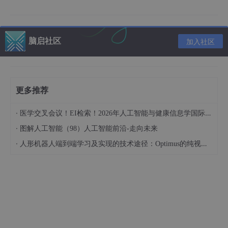
4.1、散点输入
import numpy as np

脑启社区
加入社区
x1= np
.array
(
[[1.9,1.2]
,

[1.5,2.1]
,

[1.9,0.5]
,

[1.5,0.9]
,

更多推荐
[0.9,1.2]
,

[1.1,1.7]
,

·
医学交叉会议！EI检索！2026年人工智能与健康信息学国际学术会议（AIHI 2026）
[1.4,1.1]
])

x2=np
.array
(
[[3.2,3.2]
,

·
图解人工智能（98）人工智能前沿-走向未来
[3.7,2.9]
,

·
人形机器人端到端学习及实现的技术途径：Optimus的纯视觉BEV+Transformer方案、RT-2模型跨模态迁移能力测试（上）
[3.2,2.6]
,

[1.7,3.3]
,

[3.4,2.6]
,

[4.1,2.3]
,

[3.0,2.9]
])

#合并数据创造标签

X=np
.concatenate
((x1,x2))

y=np
.concatenate
((np
.zeros
(
len
(x1)),np
.ones
(
len
(x2)