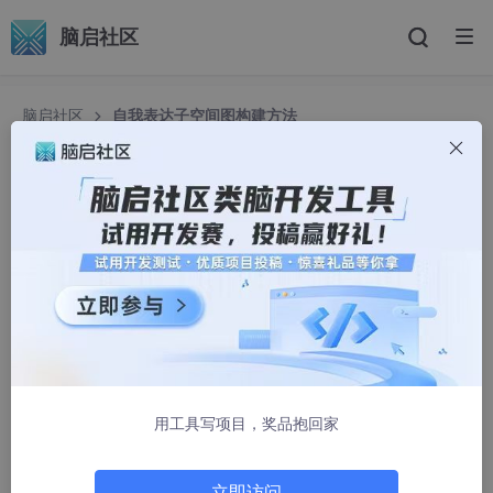
脑启社区
脑启社区
自我表达子空间图构建方法
自我表达子空间图构建方法
不易撞的网名
1217人浏览 · 2024-09-26 19:24:08
自我表达子空间图构建方法
文章目录
用工具写项目，奖品抱回家
自我表达子空间图构建方法
1. 数据准备
立即访问