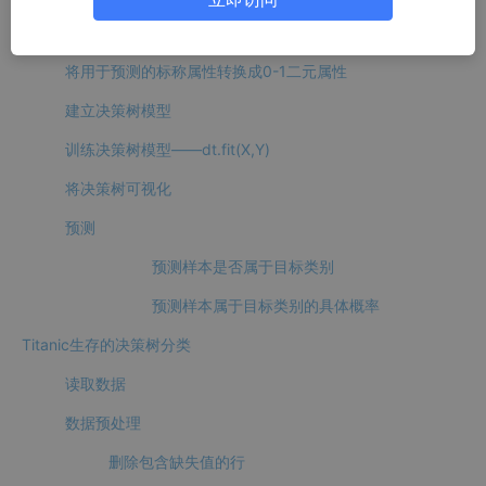
决策树的sklearn实现
将用于预测的标称属性转换成0-1二元属性
建立决策树模型
训练决策树模型——dt.fit(X,Y)
将决策树可视化
预测
预测样本是否属于目标类别
预测样本属于目标类别的具体概率
Titanic生存的决策树分类
读取数据
数据预处理
删除包含缺失值的行