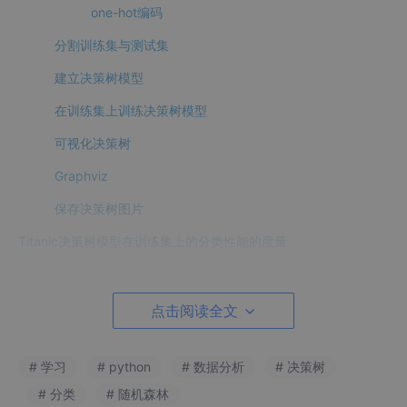
one-hot编码
分割训练集与测试集
建立决策树模型
在训练集上训练决策树模型
可视化决策树
Graphviz
保存决策树图片
Titanic决策树模型在训练集上的分类性能的度量
混淆矩阵
绘制混淆矩阵
点击阅读全文
计算准确率
# 学习
# python
# 数据分析
# 决策树
计算召回率
# 分类
# 随机森林
计算精确率