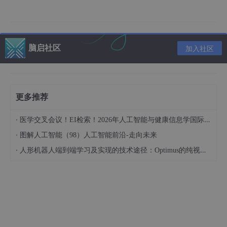
计算F1分数
绘制P-R曲线图（x轴为召回率，y轴为精确率）
脑启社区
加入社区
绘制ROC曲线图（x轴是FPR，y轴是TPR）
Titanic决策树模型在检验集上的分类性能的度量
生成检验集的类别预测
更多推荐
分类性能指标
·
医学交叉会议！EI检索！2026年人工智能与健康信息学国际学术会议（AIHI 2026）
Titanic决策树的剪枝
·
图解人工智能（98）人工智能前沿-走向未来
为什么需要剪枝？
·
人形机器人端到端学习及实现的技术途径：Optimus的纯视觉BEV+Transformer方案、RT-2模型跨模态迁移能力测试（上）
剪枝方法
对titanic决策树先剪枝
建立先剪枝的决策树模型
训练模型