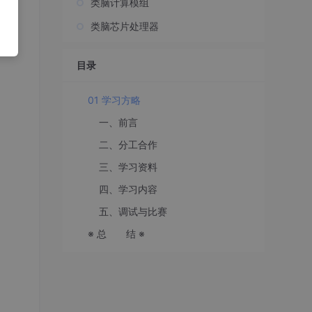
类脑计算模组
类脑芯片处理器
目录
01 学习方略
一、前言
二、分工合作
三、学习资料
四、学习内容
五、调试与比赛
※ 总 结 ※