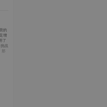
营的
足足增
用了
味挑战
 那