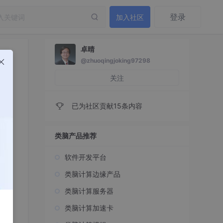
登录
加入社区
卓晴
@zhuoqingjoking97298
关注
已为社区贡献15条内容
类脑产品推荐
软件开发平台
类脑计算边缘产品
类脑计算服务器
类脑计算加速卡