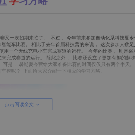
01
学
习方略
又一次如期来临了。 不过， 今年前来参加自动化系科技夏令
同学参加智能车比赛。 相比于去年首届科技营的来说， 这次参加人数
 使用一个无线充电小车完成赛道的运行。 今年的比赛， 则是采
式来完成赛道的运行。 除此之外， 比赛还设立了更加有趣的趣
 可是， 暑期夏令营给大家准备比赛的时间仅仅只有两个半天。
的车模呢？ 下面给大家介绍一下相应的学习方略。
点击阅读全文