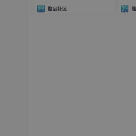
议（AIHI 2026）
脑启社区
二、分工合作
在这篇博文中， 详细给出了三天挑战智能车的