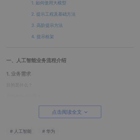
1. 如何使用大模型
2. 提示工程及基础方法
3. 高阶提示方法
4. 提示框架
一、人工智能业务流程介绍
1. 业务需求
目的是什么？
要解决什么问题？
2. 数据准备
点击阅读全文
(1) 数据收集
# 人工智能
# 华为
(2) 数据清洗：清除一些错误和无用的信息，例如图像中重复的图
片，与任务不相关的图片等；除去文本中的重复项、拼写错误项