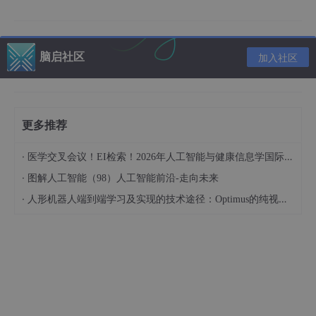
等；用户的重复记录或异常值等
(3) 特征工程(非必须)：根据推荐系统的需求，可能需要从原始数
据中提取有用的特征，例如用户的个人信息、物品的属性或者用户
脑启社区
加入社区
的行为模式等。特征工程的目的是
创建出能够帮助模型更好理解数
据的特征
，从而提高推荐的准确性(计算机视觉和自然语言处理目
前已不需要该操作)
(4) 数据标注：对于监督学习任务，需要为每个数据项标注
正确的
更多推荐
标签
。这可以是手动标注，也可以使用自动化工具辅助标注。标注
的质量和准确性对模型的训练效果至关重要
·
医学交叉会议！EI检索！2026年人工智能与健康信息学国际学术会议（AIHI 2026）
(5) 划分数据集：将清洗和标注后的数据划分为
训练集
、
验证集
和
·
图解人工智能（98）人工智能前沿-走向未来
测试集
。训练集用于训练模型，验证集用于调整模型参数和选择最
·
佳模型，测试集用于评估模型的性能
人形机器人端到端学习及实现的技术途径：Optimus的纯视觉BEV+Transformer方案、RT-2模型跨模态迁移能力测试（上）
(6) 预处理：对数据进行预处理，如
归一化
、
编码
等，以便于模型
更好地处理
(7) 数据分析与评估：在建立数据集之后，要进行详细的数据分
析，以确保数据集的质量、多样性和平衡性。此外，还需要评估数
据集是否符合预期目标，并准备好为模型训练提供支持