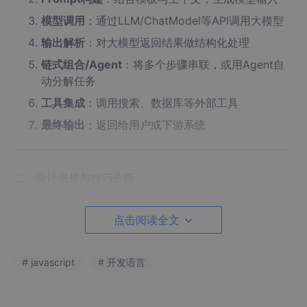
模型调用
：通过LLM/ChatModel等API调用大模型
输出解析
：对大模型返回结果做结构化处理
链式组合/Agent
：将多个步骤串联，或用Agent自
动分解任务
工具集成
：调用搜索、数据库等外部工具
最终输出
：返回给用户或下游系统
二、设计思想与技巧分析
1.
模块化与可组合性
点击阅读全文
思想
：将复杂流程拆分为“链”（Chain）、“工具”（To
ol）、“代理人”（Agent）等可复用单元。
# javascript
# 开发语言
技巧
：采用函数式编程和中间件模式，方便扩展和调
试。