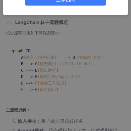
一、LangChain.js主流程概览
核心流程可用如下流程图表示：
graph 
TD
A
[输入（用户问题）]
 --> 
B
[Prompt 构建]
B
 --> C
[模型调用（LLM/ChatModel）]
    C --> D
[输出解析]
    D --> E
[链式组合/Agent执行]
    E --> F
[外部工具集成]
    F --> G
[最终输出]
主流程拆解：
输入接收
：用户输入问题或任务
Prompt构建
：结合模板与上下文，生成模型输入