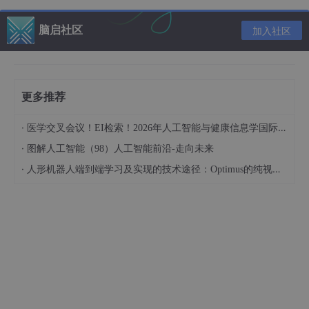
优点
：
脑启社区
加入社区
低耦合高内聚，易于维护和升级
支持微服务、Serverless架构
缺点
：
更多推荐
初学者理解成本高
·
医学交叉会议！EI检索！2026年人工智能与健康信息学国际学术会议（AIHI 2026）
过度拆分可能导致性能损耗
·
图解人工智能（98）人工智能前沿-走向未来
·
人形机器人端到端学习及实现的技术途径：Optimus的纯视觉BEV+Transformer方案、RT-2模型跨模态迁移能力测试（上）
2.
链式调用（Chain Pattern）
思想
：通过链式组合多个步骤，自动处理上下文与流
程控制。
技巧
：链条中的每个节点可自定义输入输出、异常处
理。
3.
Agent与工具（Tool）机制