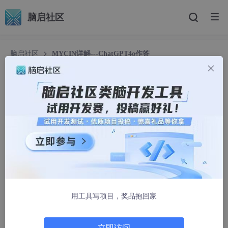
脑启社区
脑启社区
MYCIN详解---ChatGPT4o作答
MYCIN详解---ChatGPT4o作答
部分分式
1597人浏览 · 2025-05-19 04:03:30
MYCIN专家系统详细介绍
MYCIN
是一个经典的人工智能（AI）专家系统，最早由美国斯坦
福大学的研究团队在1970年代开发。它的目标是模拟医学领域中
的专家，尤其是在诊断和治疗细菌感染方面的专家。MYCIN系统
用工具写项目，奖品抱回家
的设计目的是为了帮助医生在诊断细菌感染以及选择适当的抗生素
时提供决策支持。MYCIN的出现标志着专家系统的开端，也是现
代医学人工智能应用的重要先驱。
立即访问