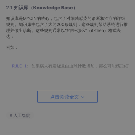
2.1
知识库（Knowledge Base）
知识库是MYCIN的核心，包含了对细菌感染的诊断和治疗的详细
规则。知识库中包含了大约200条规则，这些规则帮助系统进行推
理并做出诊断。这些规则通常以“如果-那么”（if-then）格式表
达：
例如：
RULE
1
每个规则的前提条件描述了患者的症状，而后续的行为则提供了相
应的诊断建议或治疗方案。MYCIN的规则库中还包括了针对不同
点击阅读全文
类型细菌的治疗方案。
2.2
推理引擎（Inference Engine）
# 人工智能
推理引擎负责根据知识库中的规则和用户输入的病历信息进行推
理，从而得出诊断结论。MYCIN使用了
逆向推理（Backward Ch
aining）
方法，这意味着系统从目标（例如，病人的感染类型）