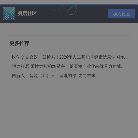
开始推理，逐步回溯寻找支持这些结论的证据（如病人的症状和体
征）。
脑启社区
加入社区
2.3
解释子系统（Explanation Subsystem）
解释子系统是MYCIN的一个重要组成部分。它允许MYCIN在做出
决策时给出明确的解释。医生可以向系统询问如何得出某个诊断结
更多推荐
论，MYCIN会根据推理过程提供逐步的解释，使医生能够理解推
理背后的逻辑。
·
医学交叉会议！EI检索！2026年人工智能与健康信息学国际学术会议（AIHI 2026）
例如，当医生询问为什么选择某种药物治疗时，MYCIN会提供解
·
恒力打磨 柔性力控构筑壁垒：越疆凭产业化占优具身智能领域
释，如：“病菌A对药物B高度敏感，且患者未曾对该药物过敏。”
·
图解人工智能（98）人工智能前沿-走向未来
2.4
知识获取子系统（Knowledge Acquisition Subsys
tem）
知识获取是MYCIN的一个关键问题，尤其是在如何将领域专家的
知识转化为机器可用的规则上。MYCIN依赖于领域专家和“知识工
程师”的合作，知识工程师帮助将专家的隐性知识转化为规则库。
该子系统不断从专家中获取新的知识，以扩充和完善系统的规则
库。