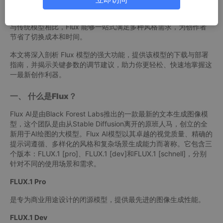
图像生成领域的焦点。
与传统模型相比，Flux 能够一站式满足多种风格需求，为创作者
节省了切换成本和时间。
本文将深入剖析 Flux 模型的强大功能，提供该模型的下载与部署
指南，并揭示关键参数的调节建议，助力你更轻松、快速地掌握这
一最新创作利器。
一、
什么是Flux？
Flux AI是由Black Forest Labs推出的一款最新的文本生成图像模
型，这个团队是由从Stable Diffusion离开的原班人马，创立的全
新用于AI绘图的大模型。Flux AI模型以其卓越的视觉质量、精确的
提示词遵循、多样化的风格和复杂场景生成能力而著称。它包含三
个版本：FLUX.1 [pro]、FLUX.1 [dev]和FLUX.1 [schnell]，分别
针对不同的使用场景和需求。
FLUX.1 Pro
是专为商业用途设计的闭源模型，提供最先进的图像生成性能。
FLUX.1 Dev