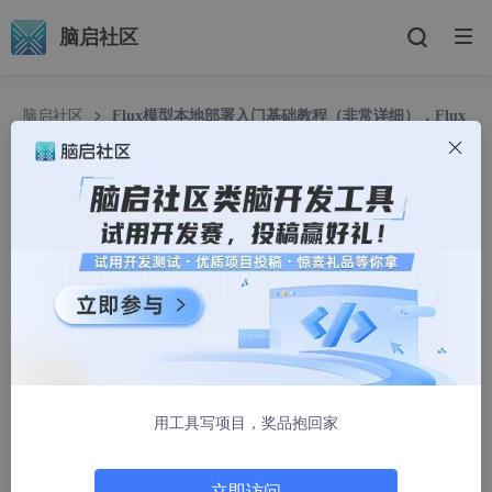
脑启社区
脑启社区
Flux模型本地部署入门基础教程（非常详细），Flux
本地部署入门到精通，收藏这一篇就够了！
Flux模型本地部署入门基础教程（非常详细），Flu
x本地部署入门到精通，收藏这一篇就够了！
小陈乱敲代码
2498人浏览 · 2025-04-14 10:38:52
Midjourney 和 Stable Diffusion 是当下流行的 AI 图像生成工具，
二者皆可依据文本描述生成高质量图像，且均为基于深度学习技术
的文本到图像生成模型，不过它们所基于的大模型各不相同。
用工具写项目，奖品抱回家
近期，推出了一款更为强大的模型——FLUX
。它生成的图像更加
逼真，在细节上也更贴合现实世界。
Flux 模型以其卓越的生成质量和对多种风格的支持，正成为开源
立即访问