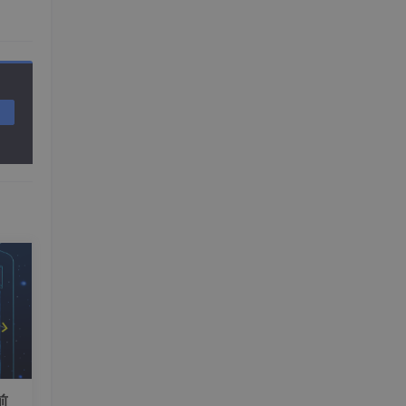
中即
。
前