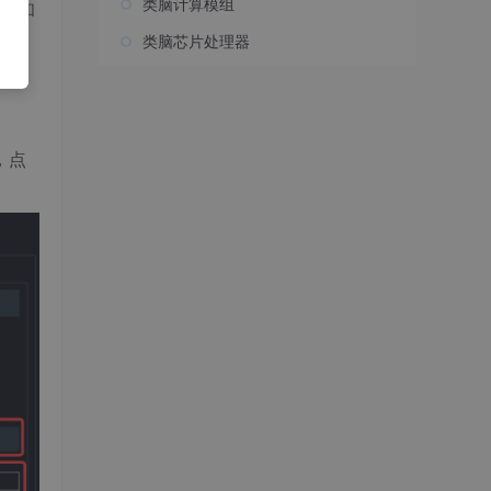
类脑计算模组
具和
类脑芯片处理器
，点