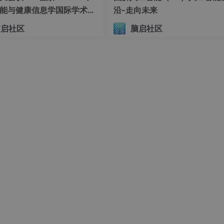
能与健康信息学国际学术会
沿-走向未来
HI 2026）
脑启社区
脑启社区
在使用此插件之前需要下载的模型，这里最常用的就是前三个模型
配置比较好的可以使用“sam_vit_h”，它的识别度更精准，电脑配
使用“sam_vit_b”。选择好对应的模型之后，点击右边的“
下载模型