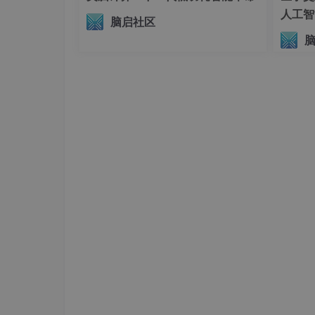
人工智
脑启社区
议（AI
左上角有一个“
Segment Anything 模型ID
”，
am_vit_h
”、“
sam_vit_l
”和“
sam_vit_b
”，电脑
行的可以使用“sam_vit_l”，电脑配置低的可以