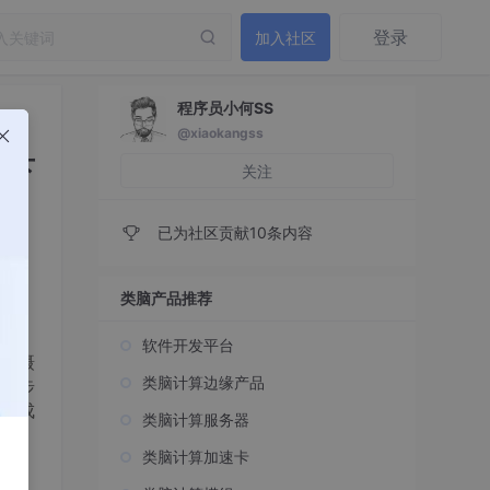
登录
加入社区
程序员小何SS
@xiaokangss
模型下
关注
已为社区贡献10条内容
类脑产品推荐
软件开发平台
历摄
类脑计算边缘产品
些步
完成
类脑计算服务器
类脑计算加速卡
图片