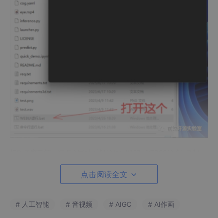
把黑色窗口第一行那个网址 (就是http://127…1:7860这个) 复制一
下只能选中后，按 Ctrl+C
复制，右键出不来菜单，然后粘贴Ctrl+v到浏览器地址栏里打开
点击阅读全文
最好用谷歌浏览器，或微软 Edge浏览器
# 人工智能
# 音视频
# AIGC
# AI作画
打开那个网址后，浏览器显示的内容如下图所示