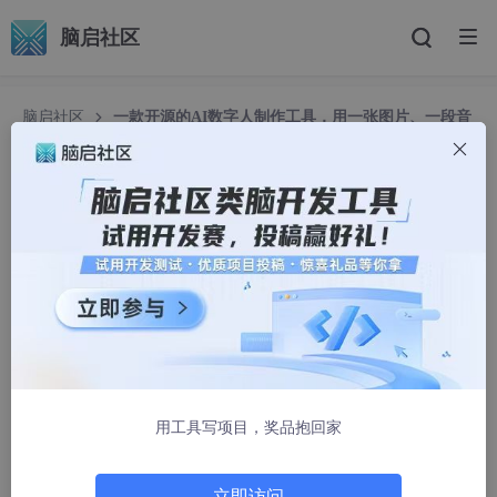
脑启社区
脑启社区
一款开源的AI数字人制作工具，用一张图片、一段音
频，合成面部说这段语音的视频
一款开源的AI数字人制作工具，用一张图片、一段
音频，合成面部说这段语音的视频
程序员小何SS
1697人浏览 · 2025-02-17 10:35:44
一、开源项目简介
这款AI一键让照片说话的模型叫SadTalker，是由
西安交通大学
的
研究人员提出的，它可以让照片里的人物跟随音频的输入动起来，
用工具写项目，奖品抱回家
且头部运动、面部表情比较真实，下图是官方展示的效果图，还在
等什么呢，即刻拥有它！
可以根据一张图片、一段音频，合成面部说这段语音的视频。图片
立即访问