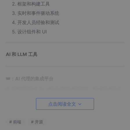
框架和构建工具
实时和事件驱动系统
开发人员经验和测试
设计组件和 UI
AI 和 LLM 工具
👑：AI 代理的集成平台
AI 代理现已成为主流，许多公司都在构建代理，作为核心产品或
用于内部自动化。但是，AI 模型无法访问外部应用程序。Compos
io 填补了这一空白；它支持销售、CRM、编码、生产力等垂直领
点击阅读全文
域的 250 多个应用程序。
只需几行代码，您就可以将您的 AI 代理连接到多个 SaaS 应用程
# 前端
# 开源
序，如 GitHub、Jira、Salesforce、Gmail 等，而无需亲自处理用
户身份验证流程。