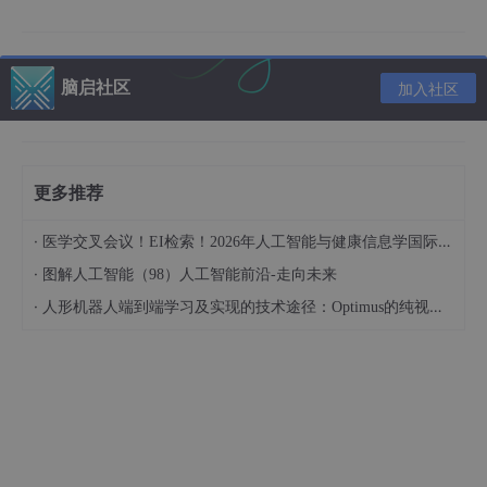
它对 Javascript/Typescript 和 Python 有一流的支持。
开始使用它非常容易。
脑启社区
加入社区
npm 
install
更多推荐
连接你的 GitHub 帐户
·
医学交叉会议！EI检索！2026年人工智能与健康信息学国际学术会议（AIHI 2026）
·
图解人工智能（98）人工智能前沿-走向未来
import
 { 
Composio
 } 
from
"composio-core"
;

·
人形机器人端到端学习及实现的技术途径：Optimus的纯视觉BEV+Transformer方案、RT-2模型跨模态迁移能力测试（上）
const
 client = 
new
Composio
({ 
apiKey
: 
"<your-api-ke
const
 entity = 
await
 client.
getEntity
(
"Jessica"
const
 connection = 
await
 entity.
initiateConnection
(
console
.
log
(
`Open this URL to authenticate: 
${conne