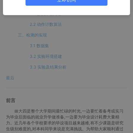
二、算法理论原理
2.1 卷积神经网络
2.2 动作计数算法
三、检测的实现
3.1 数据集
3.2 实验环境搭建
3.3 实验及结果分析
最后
前言
📅大四是整个大学期间最忙碌的时光,一边要忙着备考或实习
为毕业后面临的就业升学做准备,一边要为毕业设计耗费大量精
力。近几年各个学校要求的毕设项目越来越难,有不少课题是研究
生级别难度的,对本科同学来说是充满挑战。为帮助大家顺利通过