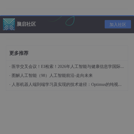
二、算法理论原理
2.1 卷积神经网络
脑启社区
加入社区
卷积神经网络（CNN）是一种深度学习模型，特别适用于处
理图像和视频数据。其核心思想是通过局部感知、权重共享和池化
等机制，自动提取图像中的特征，从而实现高效的图像识别和分
类。CNN的结构通常由多个卷积层、激活层、池化层和全连接层
更多推荐
组成，每一层都在逐步提炼和抽象输入数据的特征。CNN能够自
动学习并提取特征，无需手动设计特征提取器，使得模型在各类任
务中具有很强的适应性。通过权重共享，CNN显著减少了参数的
·
医学交叉会议！EI检索！2026年人工智能与健康信息学国际学术会议（AIHI 2026）
数量，从而降低了模型的复杂性，提升了训练效率。在运动姿态识
·
图解人工智能（98）人工智能前沿-走向未来
别与计数系统中，CNN的特征提取能力尤为重要，它能够有效识
别用户的运动姿态，为后续的时序分析和动作计数提供强有力的支
·
人形机器人端到端学习及实现的技术途径：Optimus的纯视觉BEV+Transformer方案、RT-2模型跨模态迁移能力测试（上）
持。