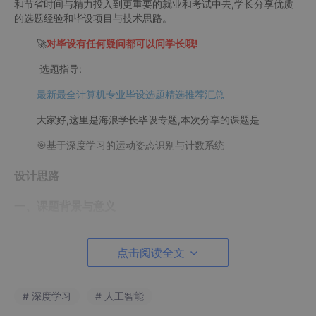
和节省时间与精力投入到更重要的就业和考试中去,学长分享优质
的选题经验和毕设项目与技术思路。
🚀
对毕设有任何疑问都可以问学长哦!
选题指导:
最新最全计算机专业毕设选题精选推荐汇总
大家好,这里是海浪学长毕设专题,本次分享的课题是
🎯基于深度学习的运动姿态识别与计数系统
设计思路
一、课题背景与意义
随着健康意识的提高，越来越多的人参与到健身锻炼中。准
确识别和计数健身动作不仅可以帮助用户监测锻炼效果，还能降低
点击阅读全文
运动伤害风险。传统的健身指导方式往往依赖于教练的观察和反
馈，存在主观性和局限性。通过利用计算机视觉和深度学习等技
术，可实现对健身动作的自动识别与计数，提升健身体验和效果，
# 深度学习
# 人工智能
为用户提供科学的锻炼建议。