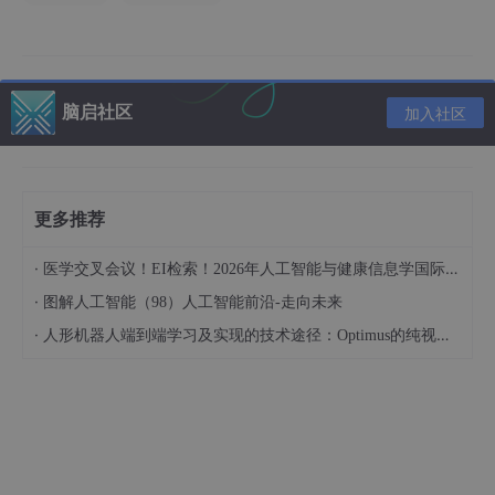
Hadoop依然是大数据领域的基石，虽然不是最新的技术，但稳定
性和成熟度都很好。HDFS分布式存储系统是整个生态圈的核心，
它能够存储PB级别的数据，并且具备良好的容错性。对于毕设来
说，你不需要真正部署大规模集群，单机模式或者伪分布模式就足
够了。
脑启社区
加入社区
HDFS的核心优势在于数据冗余和自动恢复，当某个节点出现故障
时，系统能够自动从其他节点获取数据副本，保证数据不会丢失，
这种设计理念在毕设论文中可以作为技术亮点来介绍。
更多推荐
MapReduce是Hadoop的计算引擎，虽然性能不如Spark，但概念
简单易理解。它将复杂的数据处理任务分解为Map和Reduce两个
·
医学交叉会议！EI检索！2026年人工智能与健康信息学国际学术会议（AIHI 2026）
阶段，非常适合批量数据处理。如果你的项目主要是离线分析，
·
图解人工智能（98）人工智能前沿-走向未来
而且按照我们这几年做的大数据项目经验来看，MapReduce完全
够用了！
·
人形机器人端到端学习及实现的技术途径：Optimus的纯视觉BEV+Transformer方案、RT-2模型跨模态迁移能力测试（上）
Hive数据仓库让你可以用SQL语句来操作HDFS上的数据，对于不
熟悉Java编程的同学来说，Hive是个很好的选择。你可以把原始
数据存储在HDFS中，然后通过Hive创建表结构，用SQL完成数据
清洗和统计分析。
Spark与传统MapReduce对比