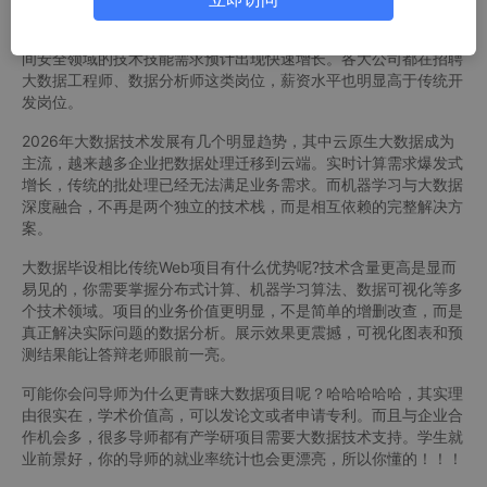
最直接的原因就是市场需求旺盛，不管是校园内还是咋们社会中，
大数据核心人才缺口将达230万，而且人工智能、大数据和网络空
间安全领域的技术技能需求预计出现快速增长。各大公司都在招聘
大数据工程师、数据分析师这类岗位，薪资水平也明显高于传统开
发岗位。
2026年大数据技术发展有几个明显趋势，其中云原生大数据成为
主流，越来越多企业把数据处理迁移到云端。实时计算需求爆发式
增长，传统的批处理已经无法满足业务需求。而机器学习与大数据
深度融合，不再是两个独立的技术栈，而是相互依赖的完整解决方
案。
大数据毕设相比传统Web项目有什么优势呢?技术含量更高是显而
易见的，你需要掌握分布式计算、机器学习算法、数据可视化等多
个技术领域。项目的业务价值更明显，不是简单的增删改查，而是
真正解决实际问题的数据分析。展示效果更震撼，可视化图表和预
测结果能让答辩老师眼前一亮。
可能你会问导师为什么更青睐大数据项目呢？哈哈哈哈哈，其实理
由很实在，学术价值高，可以发论文或者申请专利。而且与企业合
作机会多，很多导师都有产学研项目需要大数据技术支持。学生就
业前景好，你的导师的就业率统计也会更漂亮，所以你懂的！！！