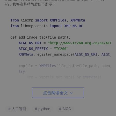
码，我将注释精简后如下所示：
from
 libxmp 
import
XMPFiles
, 
XMPMeta
from
 libxmp.consts 
import
XMP_NS_DC
def add_image_tag(file_path):

AIGC_NS_URI
 = 
"http://www.tc260.org.cn/ns/AIGC/
AIGC_NS_PREFIX
 = 
"TC260"
XMPMeta
.register_namespace(
AIGC_NS_URI
, 
AIGC_NS
    xmpfile = 
XMPFiles
(file_path=file_path, open_fo
try
:

        xmp = xmpfile.get_xmp() 
or
XMPMeta
()

        xmp.set_property(
XMP_NS_DC
, 
"title"
, 
"examp
        xmp.set_property(
AIGC_NS_URI
, 
"AIGC"
,

点击阅读全文
                         '{
"Label"
:
"value1"
,
"Conten
                         '
"ReservedCode1"
:
"value4"
,
                         '
"PropagateID"
:
"value6"
,
"R
# 人工智能
# python
# AIGC
        xmpfile.put_xmp(xmp)
