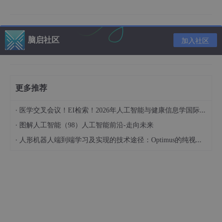
        print(
f"成功写入扩展 XMP 到 {file_path}"
)

except
Exception
as
 e:

        print(
f"写入失败：{str(e)}"
)

finally
:

脑启社区
加入社区
if
 __name__ == '__main__':

    add_image_tag(
"sample.jpg"
更多推荐
但这段代码想要运行成功，必须安装exempi（系统级工具库）和p
·
医学交叉会议！EI检索！2026年人工智能与健康信息学国际学术会议（AIHI 2026）
ython-xmp-toolkit（python工具库）这两个库，安装命令为：
·
图解人工智能（98）人工智能前沿-走向未来
·
人形机器人端到端学习及实现的技术途径：Optimus的纯视觉BEV+Transformer方案、RT-2模型跨模态迁移能力测试（上）
brew 
install 
exempi   
# mac系统，其他系统请自行调整
pip 
install 
同时，在我本机运行时，即便已经安装了exempi库，并且重启了
终端，但在运行这段python代码时仍然无法找到exempi库。经过
我的尝试发现，在代码前面还需要手动设置一下环境变量以便于p
ython能够找到exempi库。因此，完整代码为：