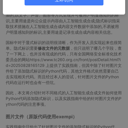
具体来说，人工智能生成合成内容标识包含显式标识和隐式标识二
种方式。显式标识指在人工智能生成合成内容或交互场景界面中添
加的,以文字、声音、图形等方式呈现并可被用户明显感知到的标
识,主要用途是向公众提示内容由人工智能生成合成;隐式标识指采
取技术措施在人工智能生成合成内容文件数据中添加的,不易被用
户明显感知到的标识,主要用途是记录生成合成内容相关信息。
国标中对于显式标识的说明很清晰，作为开发人员实现起来也很简
单。隐式标识需要
修改文件的元数据
，但只说明了哪几个字段，查
了一下网上，也并没有现成的代码，只有全国网络安全标准化技术
委员会的网站https://www.tc260.org.cn/front/postDetail.html?i
d=20250828165129 上提供了实践指南，但其中除了针对图片文
件给了添加隐式标识的Python代码，其他文件格式依然需要自己
去实现相关代码。而且经过本人的尝试，针对图片文件的Python
代码在运行时也会有一些坑。
因此，本文将介绍针对不同格式的人工智能生成合成文件如何使用
Python代码添加隐式标识，以及实践指南中给的针对图片文件的P
ython代码的注意事项。
图片文件（原版代码使用exempi）
实践指南中只给出了针对图片文件的添加隐式标识的Python代