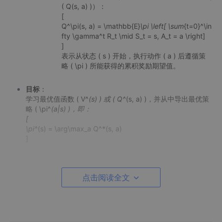
( Q(s, a) )）：
[
Q^\pi(s, a) = \mathbb{E}
\pi \left[ \sum
{t=0}^\in
fty \gamma^t R_t \mid S_t = s, A_t = a \right]
]
表示从状态 ( s ) 开始，执行动作 ( a ) 后遵循策
略 ( \pi ) 所能获得的累积奖励期望值。
目标
：
学习最优值函数 ( V^
(s) ) 或 ( Q^
(s, a) )，并从中导出最优策
略 ( \pi^
(a|s) )，即：
[
\pi^
(s) = \arg\max_a Q^*(s, a)
]
2. 核心概念：贝尔曼方程
点击阅读全文
贝尔曼方程是 Value-Based RL 的理论基础，它递归地定义了值函
数：