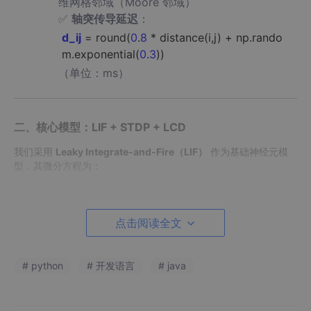
维网格邻域（Moore 邻域）
✅
轴突传导延迟
：
d_ij
= round(
0
.
8
* distance(i,j) + np.rando
m.exponential(
0
.
3
))
（单位：ms）
二、核心模型：LIF + STDP + LCD
我们采用
Leaky Integrate-and-Fire（LIF）
作为基础神经元模
型，其微分方程为：
d
V
τmdVdt=−(V−Vrest)+RmIsyn(t
=
−
(
−
)
+
(
)
τ
V
V
R
I
t
m
r
es
t
m
sy
n
d
t
点击阅读全文
V
(
)
≥
V
←
当
时发放脉冲，并重置
。
V
t
V
V
V
t
h
r
ese
t
(t)
←
# python
# 开发语言
# java
关键创新点：
≥
V
V
r
事件驱动更新
：仅在脉冲到达/发放时刻触发权重更
t
e