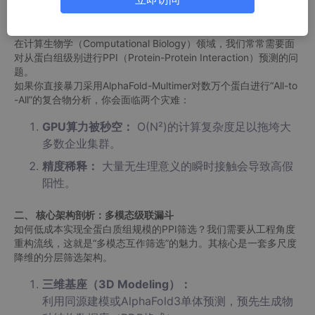
一、 业务痛点：算力雪崩与假阳性反弹
在计算生物学（Computational Biology）领域，我们常常需要面
对从蛋白组级别进行PPI（Protein-Protein Interaction）预测的问
题。
如果你直接暴刀采用AlphaFold-Multimer对数万个蛋白进行“All-to
-All”的复合物分析，你会面临两个灾难：
GPU算力被秒空：
O(N²)的计算复杂度足以拖垮大
多数企业集群。
精度稀释：
大量无生理意义的瞬时接触会导致高假
阳性。
二、 核心架构剖析：多模态级联漏斗
如何低成本实现全蛋白质组规模的PPI筛选？我们需要从工程角度
重构流线，这就是“多模态互作筛选”的魅力。其核心是一套多尺度
降维的分层筛选架构。
三维基座（3D Modeling）：
利用同源建模或AlphaFold3单体预测，预先生成物