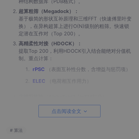
种结构数据库（PDB格式）。
超算粗筛（Megadock）：
基于极简的形状互补原理和三维FFT（快速傅里叶变
换），在异构超算上进行O(N)级别的粗筛。快速锁
定潜在互作对（Top 200）。
高精柔性对接（HDOCK）：
提取Top 200，利用HDOCK引入结合能绝对分值机
制。重点计算：
rPSC
（表面互补性分数，含增益与惩罚项）
ELEC
（电荷相互作用力）
大模型终验（AlphaFold3 / ipTM打分）：
最后将Top 10对齐数据送入AF3，计算表征复合物
点击阅读全文
可信度的PTM和ipTM指标。
三、 开源散件组装 vs 企业级整合方案
# 算法
这四个模块的最大痛点在于
数据流转（Parsing）
。
Megadock的输出如何无缝转为HDOCK的输入？AlphaFold3的JS