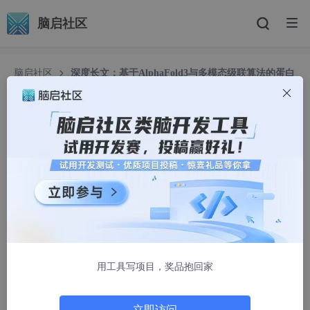
脑启社区
脑启社区
深度长文：基于AlphaFold3与多模态级联算法的蛋白
互作(PPI)筛选落地实践
深度长文：基于AlphaFold3与多模态级联算法的蛋
白互作(PPI)筛选落地实践
KJ_BioMed
389人浏览 · 2026-07-02 16:13:27
本文深入剖析了如何解决大规模蛋白组互作预测中的算力瓶
颈与精度问题。介绍了一种融合AlphaFold3建模、
Megadock超算粗筛、HDOCK柔性对接以及AlphaFold3终
用工具写项目，奖品抱回家
验的“多模态互作蛋白筛选技术服务”架构。测试表明，该
pipeline在预测百万级以上的蛋白对时，不仅大幅降低了计
算开销，准确率亦可稳定在80%以上。
立即访问