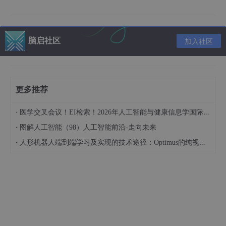
ON结果如何自动化提取ipTM？
相较于开发者自己踩坑写bash和python胶水脚本，目前成熟的
多
模态互作蛋白筛选技术服务
直接将整个pipeline打包成了黑盒。
脑启社区
加入社区
四、 企业级落地：
科晶生物
大豆蛋白组55,799 PDB基准测试
我们来看一个极具代表性的落地案例。
在对某基因（1-340片段）的筛选中，技术服务商成功调取了
55,7
99个
大豆蛋白PDB文件。
特征输出（Output.xlsx）字段一览（部分）：
更多推荐
Feature_rPSC
: 评估表面重叠和空隙的匹配程度。
·
医学交叉会议！EI检索！2026年人工智能与健康信息学国际学术会议（AIHI 2026）
·
Feature_rPSC_gain/penalty
: 对接后结构结合面的
图解人工智能（98）人工智能前沿-走向未来
紧密度。
·
人形机器人端到端学习及实现的技术途径：Optimus的纯视觉BEV+Transformer方案、RT-2模型跨模态迁移能力测试（上）
Feature_ELEC
: 静电互作分值。
RMSD
: 局部坐标系下的构象偏差。
Accuracy_Threshold
: 建模分值>30%即具备预测
意义，>50%准确率可达95%。