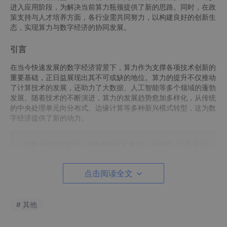
进入应用阶段，为解决当前算力瓶颈提供了新的思路。同时，在政
策支持与人才培养方面，各行业需共同努力，以构建良好的创新生
态，实现算力与数字经济的协同发展。
引言
在当今快速发展的数字经济背景下，算力作为支撑各项技术创新的
重要基础，正日益展现出其不可或缺的地位。算力的提升不仅推动
了计算技术的发展，还助力了大数据、人工智能等多个领域的蓬勃
发展。随着技术的不断演进，算力的发展趋势愈加多样化，从传统
的中央处理单元向分布式、边缘计算等多种新兴模式转型，这为数
字经济提供了新的动力。
在这一转型过程中，对算力的可扩展性、可靠性，以及安全
性提出了更高的要求。各行各业都在寻求利用先进的生物计
算、光子计算和量子计算等技术，以提升其运算能力和效
点击阅读全文
率。同时，算力市场规模也在不断扩大，这对于行业人才培
养及政策支持提出了新的挑战和机遇。在此背景下，对算力
影响因素及其与数字经济关系的深入分析，将为我们理解当
# 其他
前及未来技术创新状态提供重要视角。