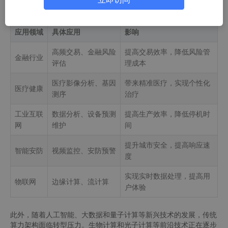
下表总结了算力在各个领域中的应用及其影响：
应用领域
具体应用
影响
高频交易、金融风险
提高交易效率，降低风险管
金融行业
评估
理成本
医疗影像分析、基因
带来精准医疗，实现个性化
医疗健康
测序
治疗
工业互联
数据分析、设备预测
提高生产效率，降低停机时
网
维护
间
提升城市安全，提高响应速
智能安防
视频监控、安防预警
度
实现实时数据处理，提高用
物联网
边缘计算、流计算
户体验
此外，随着人工智能、大数据和量子计算等新兴技术的发展，传统
算力架构面临转型压力。生物计算和光子计算等前沿技术正在逐步