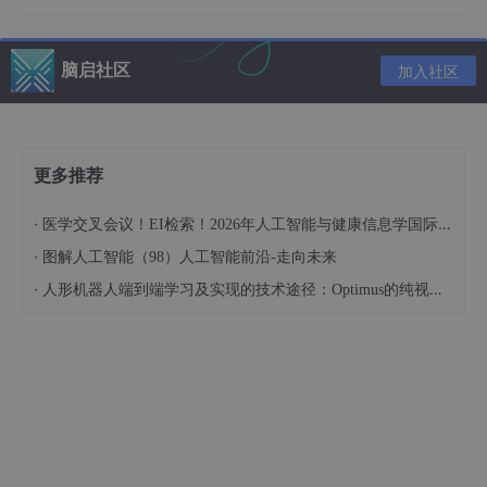
因此，本文将全面探讨算力对数字经济崛起与技术创新中的关键影
响，并分析未来趋势及可持续发展的必要性，以此希望激发更多关
于算力应用与发展的思考。
脑启社区
加入社区
算力与数字经济的关系
在数字经济不断发展的背景下，算力已成为推动各行业创新与转型
的核心动力。随着信息技术的快速发展，算力为海量数据处理、分
更多推荐
析和存储提供了必要支持，使得企业能够更快地响应市场需求，优
化运营效率。同时，算力的提升促进了人工智能、区块链、大数据
·
医学交叉会议！EI检索！2026年人工智能与健康信息学国际学术会议（AIHI 2026）
等新兴技术的广泛应用，这些技术正是数字经济发展的基石。通过
高效的算力资源，企业能够实现精准的数据挖掘与智能决策，从而
·
图解人工智能（98）人工智能前沿-走向未来
提升竞争优势。此外，算力与商业模式的创新密切相关，不同的行
·
人形机器人端到端学习及实现的技术途径：Optimus的纯视觉BEV+Transformer方案、RT-2模型跨模态迁移能力测试（上）
业因其特性不同，对算力资源的需求也各有侧重，如金融行业中的
高频交易、医疗领域中的影像处理等，无不依赖于强大的计算能
力。总之，算力不仅是数字经济蓬勃发展的必备条件，更是实现各
行业技术创新与提升效率的重要推手。
算力未来趋势概述
随着数字经济的快速崛起，算力作为基础支撑的重要性愈发凸显。
未来，算力的发展趋势主要体现在以下几个方面。首先，算力的可