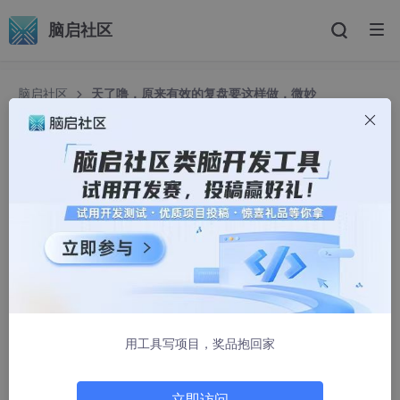
脑启社区
脑启社区
天了噜，原来有效的复盘要这样做，微妙
天了噜，原来有效的复盘要这样做，微妙
博文视点
1871人浏览 · 2022-09-26 14:14:33
学习包括向自己学习、向他人学习、向书本学习，而复盘则是向自
己学习的最佳方法，也有人将复盘称为“自我反思”或“自我批判”。
在实践中，复盘还有各种各样的名称，但只要是向自己学习，都可
以称为“复盘”。
“纸上得来终觉浅，绝知此事要躬行”。不管是向书籍学习还是向他
用工具写项目，奖品抱回家
人学习， 如果没有经过自己的实践，那终究是不够深刻的。从信
息的视角而言，复盘的关键在于，我们如何对通过自己实践获得的
信息做出正确的反应，以调整后续的行为。
立即访问