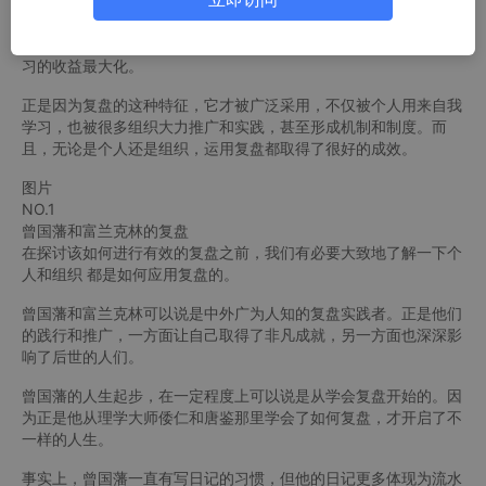
所以，复盘的价值在于，实践之后，能通过自我审视，将实践出来
的成功经验予以固化，并对问题和不足进行调整，从而将向自己学
习的收益最大化。
正是因为复盘的这种特征，它才被广泛采用，不仅被个人用来自我
学习，也被很多组织大力推广和实践，甚至形成机制和制度。而
且，无论是个人还是组织，运用复盘都取得了很好的成效。
图片
NO.1
曾国藩和富兰克林的复盘
在探讨该如何进行有效的复盘之前，我们有必要大致地了解一下个
人和组织 都是如何应用复盘的。
曾国藩和富兰克林可以说是中外广为人知的复盘实践者。正是他们
的践行和推广，一方面让自己取得了非凡成就，另一方面也深深影
响了后世的人们。
曾国藩的人生起步，在一定程度上可以说是从学会复盘开始的。因
为正是他从理学大师倭仁和唐鉴那里学会了如何复盘，才开启了不
一样的人生。
事实上，曾国藩一直有写日记的习惯，但他的日记更多体现为流水