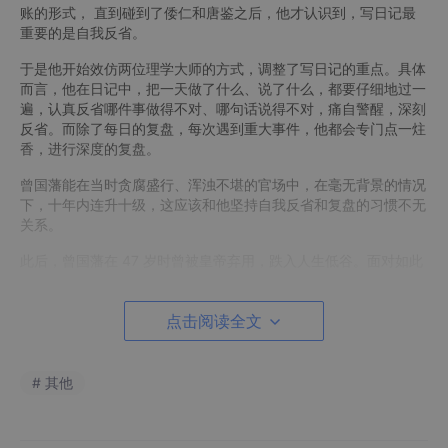
账的形式， 直到碰到了倭仁和唐鉴之后，他才认识到，写日记最
重要的是自我反省。
于是他开始效仿两位理学大师的方式，调整了写日记的重点。具体
而言，他在日记中，把一天做了什么、说了什么，都要仔细地过一
遍，认真反省哪件事做得不对、哪句话说得不对，痛自警醒，深刻
反省。而除了每日的复盘，每次遇到重大事件，他都会专门点一炷
香，进行深度的复盘。
曾国藩能在当时贪腐盛行、浑浊不堪的官场中，在毫无背景的情况
下，十年内连升十级，这应该和他坚持自我反省和复盘的习惯不无
关系。
此后，曾国藩在 47 岁时曾被皇帝弃用，跌入人生低谷。面对如此
重大的打击， 很多人或许会一蹶不振，但他却利用在老家的两年
时间，对自己过往的人生进行了全面、深刻的反思。这次的深刻反
点击阅读全文
思，更进一步让他大彻大悟、脱胎换骨，在重新出山后，他最终得
以位极人臣。
尽管曾国藩的成功固然有各种原因，但和他能够不断自我反思和复
# 其他
盘，并调整和改变自己，有着密不可分的关系。
富兰克林的“美德修炼计划”