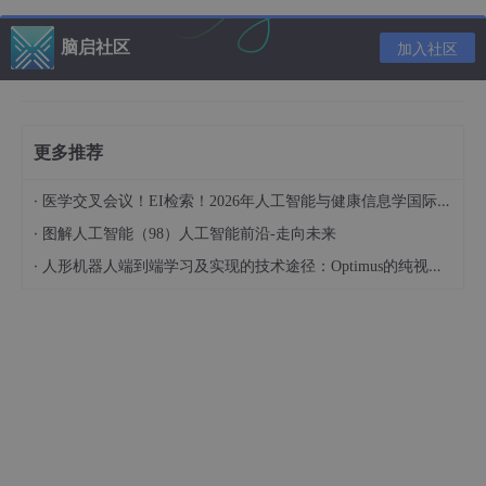
相比而言，富兰克林并没有如曾国藩一般对每日言行进行记录，并
脑启社区
加入社区
深刻反思， 而是采用了另一种复盘方法——美德修炼计划。
富兰克林梳理出了 13 项美德：节制、缄默、秩序、决心、节俭、
勤奋、诚信、 正义、中庸、清洁、平静、贞洁、谦卑。他为此制
作了一本小册子，在这本小册子中每一项美德各占一页，他决定每
更多推荐
一周对一项美德进行严密监视和自查，依次执行并持续改善。
富兰克林能够取得成功，成为国父级别的人，必然有各种原因，但
·
医学交叉会议！EI检索！2026年人工智能与健康信息学国际学术会议（AIHI 2026）
和他数十年如一日的“美德修炼计划”同样关系重大。正如富兰克林
·
图解人工智能（98）人工智能前沿-走向未来
所理解的那样，复盘可以克服因为天性、习惯或者朋友、伙伴给自
己带来的影响。
·
人形机器人端到端学习及实现的技术途径：Optimus的纯视觉BEV+Transformer方案、RT-2模型跨模态迁移能力测试（上）
从神经科学来说，之所以复盘有效，是因为它对于人通过行为获得
的信息利用思维系统二进行深度分析、思考，再相应调整行为。如
果没有这种理性的分析， 人的行为大多时候是由思维系统一所主
导的，会有很多非理性行为及认识盲区。
图片
NO.2
联想的复盘带来的启发
在了解了人们为什么不喜欢复盘之后，我们再来探讨一下，为什么