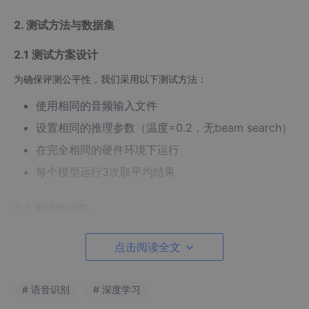
2. 测试方法与数据集
2.1 测试方案设计
为确保评测公平性，我们采用以下测试方法：
使用相同的音频输入文件
设置相同的推理参数（温度=0.2，无beam search）
在完全相同的硬件环境下运行
每个模型运行3次取平均结果
2.2 测试数据集
我们准备了多样化的测试音频样本：
点击阅读全文
中文普通话
：新闻播报、日常对话、电话录音
英文
：TED演讲、电影对白、技术讲座
# 语音识别
# 深度学习
混合语言
：中英夹杂的会议录音