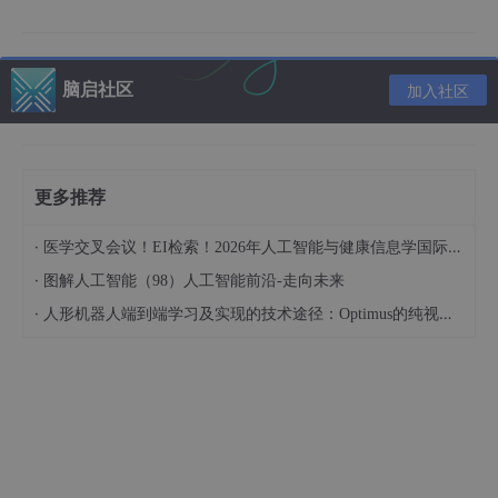
带噪声环境
：街头采访、车载录音
3. 识别效果对比
脑启社区
加入社区
3.1 中文语音识别表现
新闻播报测试（清晰发音）
：
更多推荐
Whisper-v3准确率：92.3%
·
医学交叉会议！EI检索！2026年人工智能与健康信息学国际学术会议（AIHI 2026）
Qwen2-Audio准确率：95.7%
·
图解人工智能（98）人工智能前沿-走向未来
优势分析：Qwen2在专业术语和人名识别上表现更好
·
人形机器人端到端学习及实现的技术途径：Optimus的纯视觉BEV+Transformer方案、RT-2模型跨模态迁移能力测试（上）
日常对话测试（自然语速）
：
Whisper-v3准确率：88.5%
Qwen2-Audio准确率：91.2%
观察发现：Qwen2对口语化表达和方言口音适应性更
强