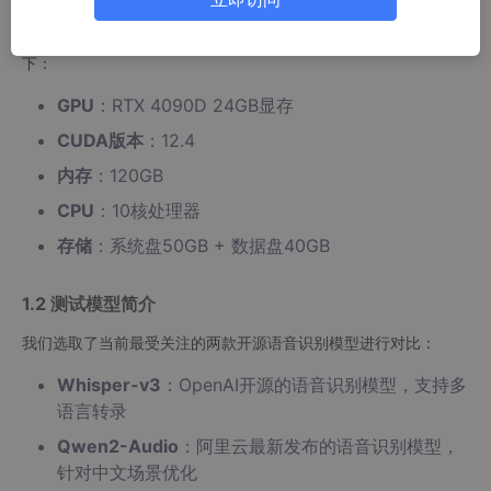
1.1 测试环境配置
本次评测基于PyTorch 2.8通用深度学习镜像环境，硬件配置如
下：
GPU
：RTX 4090D 24GB显存
CUDA版本
：12.4
内存
：120GB
CPU
：10核处理器
存储
：系统盘50GB + 数据盘40GB
1.2 测试模型简介
我们选取了当前最受关注的两款开源语音识别模型进行对比：
Whisper-v3
：OpenAI开源的语音识别模型，支持多
语言转录
Qwen2-Audio
：阿里云最新发布的语音识别模型，
针对中文场景优化