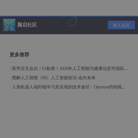
1. 学术语料库：规范术语使用，避免口语化
学术表达的专业性和准确性是论文写作的重要标准。书匠策AI内置
脑启社区
加入社区
了丰富的学术语料库，涵盖了各学科领域的专业术语和表达方式。
系统能够根据你的写作内容，智能推荐符合学术规范的术语和句
式，帮助你避免口语化表达和术语误用的问题。
例如，当你撰写关于“人工智能伦理”的论文时，系统会推荐使用“算
更多推荐
法偏见”、“数据隐私保护”等专业术语，并给出相应的学术定义和解
释，让你的论文表达更加专业、准确。
·
医学交叉会议！EI检索！2026年人工智能与健康信息学国际学术会议（AIHI 2026）
·
2. 中英双语对照润色：跨越语言障碍，提升国际竞争力
图解人工智能（98）人工智能前沿-走向未来
·
人形机器人端到端学习及实现的技术途径：Optimus的纯视觉BEV+Transformer方案、RT-2模型跨模态迁移能力测试（上）
对于有志于发表国际期刊的学生来说，语言障碍往往是一道难以逾
越的坎。书匠策AI提供了中英双语对照润色功能，并标注APA、GB
等格式差异，满足国际期刊的发表需求。其跨语言适配能力依赖于
先进的双语对齐算法，能够确保中英双语表达在语义上的一致性。
同时，系统还能根据目标期刊的语言风格和表达习惯，对论文进行
针对性的润色和修改，让你的论文在国际舞台上也能大放异彩。
四、格式与查重：一键搞定，守护学术诚信