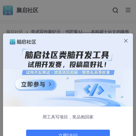
脑启社区
脑启社区
学术写作新纪元：书匠策AI——本科硕士论文的隐形
智慧伙伴
学术写作新纪元：书匠策AI——本科硕士论文的隐
形智慧伙伴
书匠策AI学术
926人浏览 · 2026-01-08 10:25:22
在学术的浩瀚海洋中，每一位本科与硕士学子都是勇敢的探索者，
他们怀揣着对知识的渴望，踏上撰写论文的征途。然而，面对选题
迷茫、逻辑混乱、表达低效等重重挑战，如何高效、高质量地完成
论文，成为了众多学子心中的难题。幸运的是，随着人工智能技术
用工具写项目，奖品抱回家
的飞速发展，一款名为书匠策AI的科研工具悄然兴起，它如同一位
隐形的智慧伙伴，为学术探索之路点亮了明灯。今天，就让我们一
起揭开书匠策AI的神秘面纱，探索它在本科硕士论文写作中的非凡
立即访问