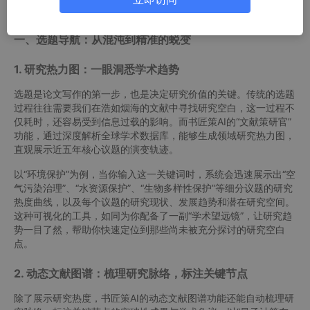
功能。
一、选题导航：从混沌到精准的蜕变
1. 研究热力图：一眼洞悉学术趋势
选题是论文写作的第一步，也是决定研究价值的关键。传统的选题
过程往往需要我们在浩如烟海的文献中寻找研究空白，这一过程不
仅耗时，还容易受到信息过载的影响。而书匠策AI的“文献策研官”
功能，通过深度解析全球学术数据库，能够生成领域研究热力图，
直观展示近五年核心议题的演变轨迹。
以“环境保护”为例，当你输入这一关键词时，系统会迅速展示出“空
气污染治理”、“水资源保护”、“生物多样性保护”等细分议题的研究
热度曲线，以及每个议题的研究现状、发展趋势和潜在研究空间。
这种可视化的工具，如同为你配备了一副“学术望远镜”，让研究趋
势一目了然，帮助你快速定位到那些尚未被充分探讨的研究空白
点。
2. 动态文献图谱：梳理研究脉络，标注关键节点
除了展示研究热度，书匠策AI的动态文献图谱功能还能自动梳理研