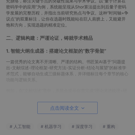
究脉络，标注关键节点的突破性成果与学术争议。以“量子计算在
密码学中的应用”为例，系统能呈现从Shor算法提出到后量子密码
学发展的完整历程，并指出当前研究热点与争议。这种“时间轴+争
议点”的双重标注，让你在选题时既能站在巨人肩膀上，又能避开
饱和方向，实现选题的精准定位。
二、逻辑构建：严谨论证，铸就学术精品
1. 智能大纲生成器：搭建论文框架的“数字骨架”
一篇优秀的论文离不开清晰、严谨的结构。书匠策AI基于“问题提
出-文献综述-理论框架-研究方法-实证分析-结论与展望”的标准学
术范式，能够自动生成三级标题体系，并详细标注每个章节的核心
功能与逻辑关系。
例如，在“文献综述”章中，系统会提示你需完成“理论演进梳理+研
究空白定位”双重任务，避免结构失衡。这种“模块化+功能化”的设
计，让你在写作前即可对论文的整体结构有清晰的认识，确保各部
点击阅读全文
分内容紧密衔接、逻辑严密。当你调整某个论点时，书匠策AI会实
时评估其对整体结构的影响，并提供调整建议，让你的论文逻辑如
精密机械般严丝合缝。
# 人工智能
# 机器学习
# 深度学习
# 重构
三、内容优化：精准表达，提升学术品质