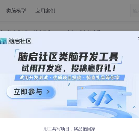
类脑模型
应用案例
统让智能体强化学习性能提升200%，小白也能轻松上手
ART系统让智能体强化学习性能提升200
小白也能轻松上手
00 发布
模型能够从被动的逻辑推理转向自主决策与长期规划。与传统LLM后
：结合了计算密集的前填充阶段、带宽受限的解码阶段，以及状态化且
务智能体强化学习(multi-task agentic RL )训练的
用工具写项目，奖品抱回家
硬件，但现有系统因复杂的阶段依赖关系而面临同步开销和资源