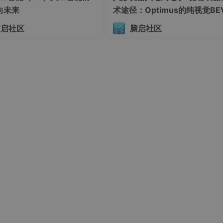
向未来
术途径：Optimus的纯视觉BE
Transformer方案、RT-2模
时层和资源管理器****，通过声明式编程模型实现细粒度资源
脑启社区
脑启社区
模态迁移能力测试（上）
略，实现计算资源的最优利用。系统支持在阶段级别和轨迹级别定
硬件配置。解耦基础设施将训练、推理、环境模拟等阶段分配到
U集群
，而
环境模拟任务则由Kubernetes管理的CPU集群处理
。
。同步与异步训练模式的对比显示，
异步训练能有效隐藏同步延