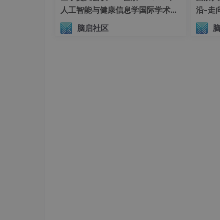
图1：ROLLART系统架构
人工智能与健康信息学国际学术会
沿-走
议（AIHI 2026）
如图1所示，ROLLART系统架构包含
分布式运行
脑启社区
系统架构图展示了完整的组件关系和数据流。
（1）硬件亲和性任务调度
图2：同步vs异步训练
ROLLART系统通过精细化的硬件资源分配策
件亲和性，确保各类工作负载能够匹配最适合的
资源池，通过标准网络织物互连。
在阶段级别，
训练任务被分配到计算优化的GP
分离有效避免了资源争用，提高了整体系统效率