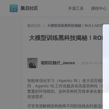
脑启社区
开源工具
课程中心
脑启社区
大模型训练黑科技揭秘！ROLLART系
大模型训练黑科技揭秘！ROLL
朝阳区靓仔_James
·
2026-01-11 13:15:
智能体强化学习（Agentic RL）使大语言
同，Agentic RL工作负载具有高度异构性
繁重的环境模拟。这种异构性导致单体化集群无法满足多任
资源需求。
尽管资源解耦架构能将不同阶段路由到最适合的