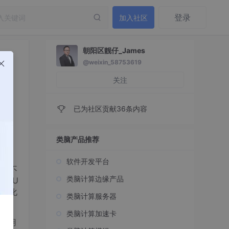
登录
加入社区
朝阳区靓仔_James
@weixin_58753619
%，
关注
已为社区贡献36条内容
类脑产品推荐
软件开发平台
训练不
类脑计算边缘产品
CPU
多样化
类脑计算服务器
类脑计算加速卡
利用