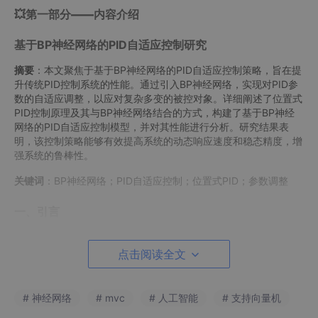
💥第一部分——内容介绍
基于BP神经网络的PID自适应控制研究
摘要
：本文聚焦于基于BP神经网络的PID自适应控制策略，旨在提
升传统PID控制系统的性能。通过引入BP神经网络，实现对PID参
数的自适应调整，以应对复杂多变的被控对象。详细阐述了位置式
PID控制原理及其与BP神经网络结合的方式，构建了基于BP神经
网络的PID自适应控制模型，并对其性能进行分析。研究结果表
明，该控制策略能够有效提高系统的动态响应速度和稳态精度，增
强系统的鲁棒性。
关键词
：BP神经网络；PID自适应控制；位置式PID；参数调整
一、引言
传统PID控制因其结构简单、易于实现等优点，在工业控制领域得
到了广泛应用。然而，传统PID控制器的参数通常是固定不变的，
点击阅读全文
对于具有非线性、时变性和不确定性的复杂系统，难以达到理想的
控制效果。为了克服传统PID控制的局限性，自适应PID控制应运
而生。BP神经网络具有强大的非线性映射能力和自学习能力，能
# 神经网络
# mvc
# 人工智能
# 支持向量机
够根据系统的运行状态实时调整PID参数，从而实现自适应控制。