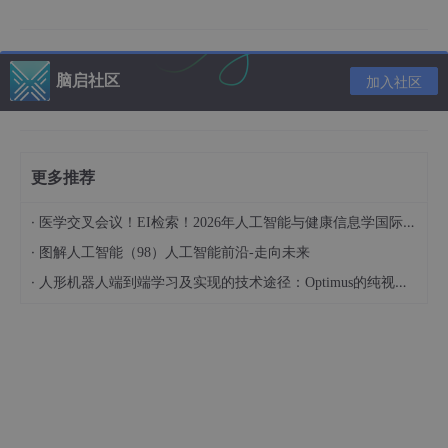
本文将深入研究基于BP神经网络的PID自适应控制策略，并通过理
论分析和性能评估验证其有效性。
二、位置式PID控制原理
脑启社区
加入社区
2.1 位置式PID控制算法
位置式PID控制是一种常见的PID控制形式，其控制算法表达式
为：
更多推荐
·
医学交叉会议！EI检索！2026年人工智能与健康信息学国际学术会议（AIHI 2026）
·
图解人工智能（98）人工智能前沿-走向未来
·
人形机器人端到端学习及实现的技术途径：Optimus的纯视觉BEV+Transformer方案、RT-2模型跨模态迁移能力测试（上）
位置式PID控制需要存储过去所有的误差值用于计算积分项，这在
一定程度上增加了计算量。但从本质上来说，它与增量式PID控制
并无区别，前面的推导过程不受影响，只是表现形式不同。
2.2 位置式PID控制的特点
位置式PID控制的输出直接对应控制量的实际位置，其控制量的大