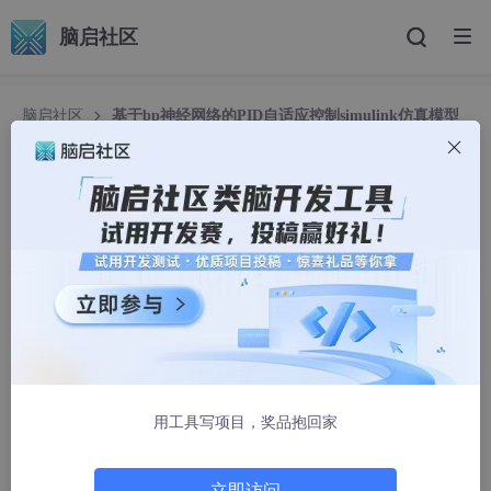
脑启社区
脑启社区
基于bp神经网络的PID自适应控制simulink仿真模型
（讲解文档+仿真模型）
基于bp神经网络的PID自适应控制simulink仿真模
型（讲解文档+仿真模型）
woshilaiwade
995人浏览 · 2026-02-02 06:15:47
💥💥💞💞
欢迎来到本博客
❤️❤️💥💥
用工具写项目，奖品抱回家
🏆博主优势：
🌞🌞🌞
博客内容尽量做到思维缜密，逻辑清
晰，为了方便读者。
立即访问