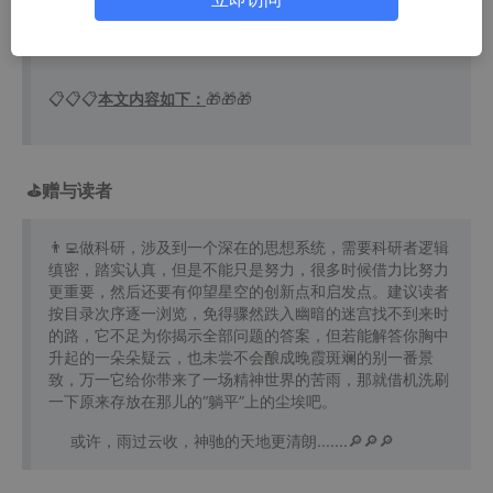
⛳️
座右铭：
行百里者，半于九十。
📋📋📋
本文内容如下：
🎁🎁🎁
⛳️赠与读者
👨‍💻做科研，涉及到一个深在的思想系统，需要科研者逻辑
缜密，踏实认真，但是不能只是努力，很多时候借力比努力
更重要，然后还要有仰望星空的创新点和启发点。建议读者
按目录次序逐一浏览，免得骤然跌入幽暗的迷宫找不到来时
的路，它不足为你揭示全部问题的答案，但若能解答你胸中
升起的一朵朵疑云，也未尝不会酿成晚霞斑斓的别一番景
致，万一它给你带来了一场精神世界的苦雨，那就借机洗刷
一下原来存放在那儿的“躺平”上的尘埃吧。
或许，雨过云收，神驰的天地更清朗.......🔎🔎🔎