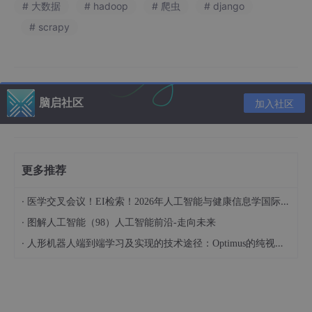
# 大数据
# hadoop
# 爬虫
# django
# scrapy
介绍资料
Hadoop+PySpark+Scrapy爬虫农产品推荐系统技术说
明
脑启社区
加入社区
一、系统背景与目标
在农产品电商市场规模突破万亿的背景下，消费者面临品类繁杂、
质量参差不齐、信息不对称等痛点，而农户存在销售渠道单一、供
更多推荐
需匹配效率低等问题。本系统基于Hadoop分布式存储、PySpark
大规模数据处理和Scrapy爬虫技术，构建覆盖多源数据采集、智
能推荐引擎、供需预测的全栈解决方案，实现农产品个性化推荐准
·
医学交叉会议！EI检索！2026年人工智能与健康信息学国际学术会议（AIHI 2026）
确率提升40%，农户滞销率下降25%的双重目标。
·
图解人工智能（98）人工智能前沿-走向未来
二、技术架构设计
·
人形机器人端到端学习及实现的技术途径：Optimus的纯视觉BEV+Transformer方案、RT-2模型跨模态迁移能力测试（上）
系统采用微服务架构，分为数据采集、存储计算、推荐引擎、预测
模型和用户交互五大模块：
数据采集层