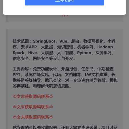
温馨提示：文末有 CSDN 平台官方提供的学长联系方式的名
片！
技术范围：SpringBoot、Vue、爬虫、数据可视化、小程
序、安卓APP、大数据、知识图谱、机器学习、Hadoop、
Spark、Hive、大模型、人工智能、Python、深度学习、
信息安全、网络安全等设计与开发。
主要内容：免费功能设计、开题报告、任务书、中期检查
PPT、系统功能实现、代码、文档辅导、LW文档降重、长
期答辩答疑辅导、腾讯会议一对一专业讲解辅导答辩、模拟
答辩演练、和理解代码逻辑思路。
🍅文末获取源码联系🍅
🍅文末获取源码联系🍅
🍅文末获取源码联系🍅
感兴趣的可以先收藏起来，还有大家在毕设选题，项目以及