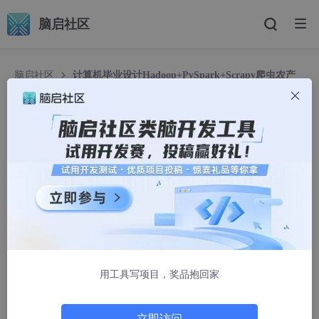
脑启社区
脑启社区
计算机毕业设计Hadoop+PySpark+Scrapy爬虫农产
品推荐系统 农产品爬虫 农产品可视化 农产品大数据 大数据毕业设
计(代码+LW文档+PPT+讲解视频)
计算机毕业设计Hadoop+PySpark+Scrapy爬虫农
产品推荐系统 农产品爬虫 农产品可视化 农产品大数
据 大数据毕业设计(代码+LW文档+PPT+讲解视频)
haochengxu2022
1473人浏览 · 2026-02-13 09:38:44
温馨提示：文末有 CSDN 平台官方提供的学长联系方式的名
用工具写项目，奖品抱回家
片！
温馨提示：文末有 CSDN 平台官方提供的学长联系方式的名
片！
立即访问