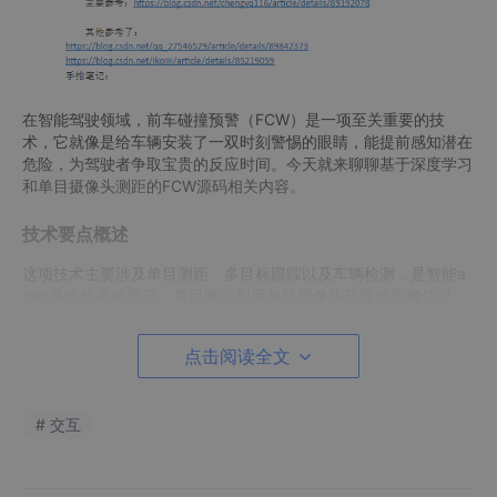
在智能驾驶领域，前车碰撞预警（FCW）是一项至关重要的技
术，它就像是给车辆安装了一双时刻警惕的眼睛，能提前感知潜在
危险，为驾驶者争取宝贵的反应时间。今天就来聊聊基于深度学习
和单目摄像头测距的FCW源码相关内容。
技术要点概述
这项技术主要涉及单目测距、多目标跟踪以及车辆检测，是智能a
das系统的关键部分。单目测距利用单目摄像头获取的图像信息，
通过算法来估算目标车辆与本车的距离。多目标跟踪则是在复杂的
交通场景中，实时追踪多个车辆目标的运动轨迹。车辆检测就是识
点击阅读全文
别出图像中的车辆。
版本说明的重要性
# 交互
先说说版本问题，不同的软件版本之间可能存在兼容性差异，这在
深度学习开发中尤为关键。