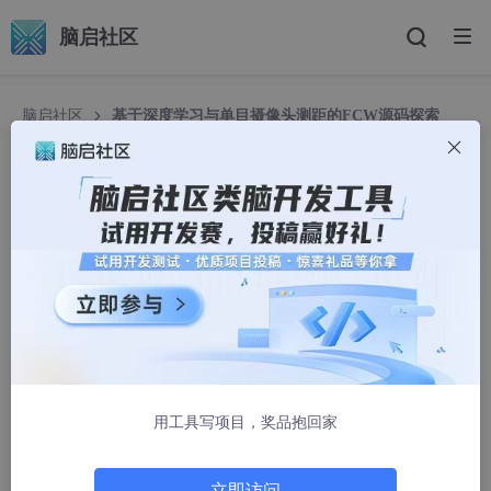
脑启社区
脑启社区
基于深度学习与单目摄像头测距的FCW源码探索
基于深度学习与单目摄像头测距的FCW源码探索
2501_93693767
1675人浏览 · 2026-03-01 17:30:00
前车碰撞预警——FCW,基于深度学习和单目摄像头测距的前车碰
撞预警源码。 单目测距，多目标跟踪。 车辆检测，智能adas，FC
W,价格只包括源码及设计文档讲解。 我使用的版本说明: gpu版
本： anoconda:3-5.1.0 cuda：10.0 cudnn: cudnn-10.0-windo
ws10-x64-v7.6.5.32 tensorflow-gpu: 1.14.0 opencv: 4.2.0 ker
as:2.2.5 cpu版本： anoconda:3-5.1.0 tensorflow: 1.14.0 openc
用工具写项目，奖品抱回家
v: 4.2.0 keras:2.2.5
立即访问