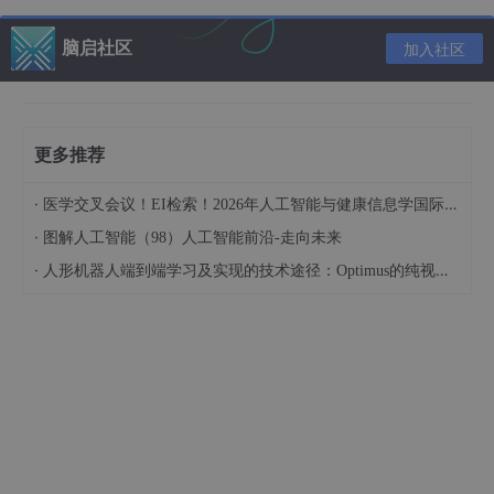
GPU版本
脑启社区
加入社区
anoconda:3 - 5.1.0
：Anaconda作为一个强大的Pyt
hon发行版，集成了众多科学计算库，为项目提供了
基础的运行环境。
cuda：10.0
：CUDA是NVIDIA推出的并行计算平台
更多推荐
和编程模型，利用GPU的并行计算能力加速深度学习
·
模型的训练和推理。比如在训练复杂的神经网络模型
医学交叉会议！EI检索！2026年人工智能与健康信息学国际学术会议（AIHI 2026）
时，使用CUDA能大幅缩短训练时间。以下是一个简
·
图解人工智能（98）人工智能前沿-走向未来
单示意代码（实际深度学习训练代码会复杂得多）：
·
人形机器人端到端学习及实现的技术途径：Optimus的纯视觉BEV+Transformer方案、RT-2模型跨模态迁移能力测试（上）
import
 tensorflow 
as
# 假设已经构建好模型model
with
 tf.device(
'/GPU:0'
):

    model.
compile
(optimizer=
'adam'
, loss=
'categoric
    model.fit(x_train, y_train, epochs = 
10
, batch_