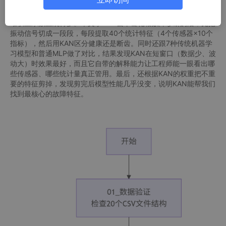
后，你就能直接看到每个输入特征对输出是怎么影响的——画出来
就是一条曲线，能看出它是阈值型的、S型的还是平的，这比看一
堆权重系数直观得多。本文拿KAN去干齿轮箱故障诊断的活，先把
振动信号切成一段段，每段提取40个统计特征（4个传感器×10个
指标），然后用KAN区分健康还是断齿。同时还跟7种传统机器学
习模型和普通MLP做了对比，结果发现KAN在短窗口（数据少、波
动大）时效果最好，而且它自带的解释能力让工程师能一眼看出哪
些传感器、哪些统计量真正管用。最后，还根据KAN的权重把不重
要的特征剪掉，发现剪完后模型性能几乎没变，说明KAN能帮我们
找到最核心的故障特征。