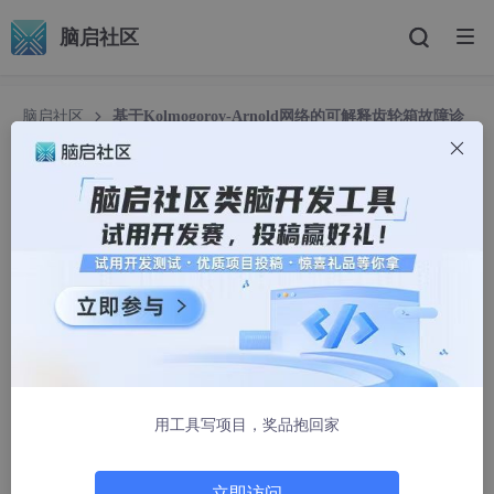
脑启社区
脑启社区
基于Kolmogorov-Arnold网络的可解释齿轮箱故障诊
断和特征剪枝验证（PyTorch）
基于Kolmogorov-Arnold网络的可解释齿轮箱故障
诊断和特征剪枝验证（PyTorch）
哥廷根数学学派2023
1034人浏览 · 2026-03-23 15:03:27
在工业设备故障诊断中，我们通常从振动信号里提取一堆统计特征
（比如均值、峰值、峭度等），然后扔给一个分类器判断设备是好
是坏。传统的分类器要么是黑盒（如神经网络），要么虽然解释性
强但性能有限（如决策树）。这两年冒出来一种叫
Kolmogorov-
用工具写项目，奖品抱回家
Arnold Network（KAN）
的新网络，它和普通神经网络不一样：
普通网络在节点上做固定的激活（比如ReLU），而KAN把可学习
的激活函数放在边上，用B样条曲线来表示。这样一来，训练结束
立即访问