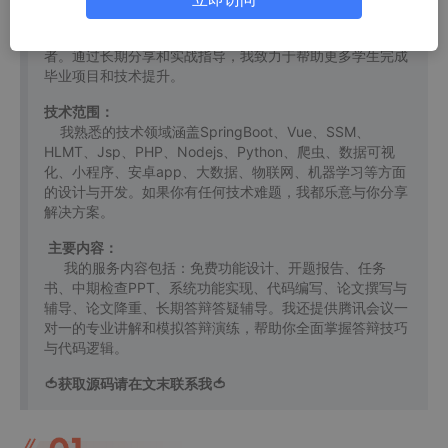
导师，我在计算机毕业设计开发方面积累了丰富的经验。同
时，我也是掘金、华为云、阿里云、InfoQ等平台的优质作
者。通过长期分享和实战指导，我致力于帮助更多学生完成
毕业项目和技术提升。
技术范围：
我熟悉的技术领域涵盖SpringBoot、Vue、SSM、
HLMT、Jsp、PHP、Nodejs、Python、爬虫、数据可视
化、小程序、安卓app、大数据、物联网、机器学习等方面
的设计与开发。如果你有任何技术难题，我都乐意与你分享
解决方案。
主要内容：
我的服务内容包括：免费功能设计、开题报告、任务
书、中期检查PPT、系统功能实现、代码编写、论文撰写与
辅导、论文降重、长期答辩答疑辅导。我还提供腾讯会议一
对一的专业讲解和模拟答辩演练，帮助你全面掌握答辩技巧
与代码逻辑。
🍅获取源码请在文末联系我🍅