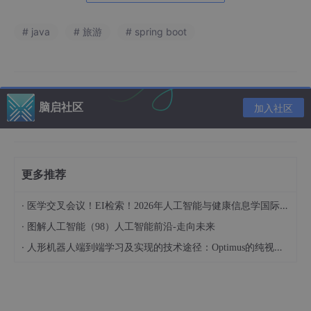
数据库代码介绍：
# java
# 旅游
# spring boot
为什么选择我（我可以给你的定
制项目推荐核心功能，一对一推
荐）实现定制！！！
博主提供的项目均为博主自己
脑启社区
加入社区
收集和开发的！所有的源码都经
由博主检验过，能过正常启动并
且功能都没有问题！同学们拿到
后就能使用！且博主自身就是高
级开发，可以将所有的代码都清
更多推荐
晰讲解出来。
源码获取
·
医学交叉会议！EI检索！2026年人工智能与健康信息学国际学术会议（AIHI 2026）
·
图解人工智能（98）人工智能前沿-走向未来
文章下方名片联系我即可~大家点赞、收藏、
关注、评论啦 、查看👇🏻获取联系方式👇🏻精彩专
·
人形机器人端到端学习及实现的技术途径：Optimus的纯视觉BEV+Transformer方案、RT-2模型跨模态迁移能力测试（上）
栏推荐订阅：在下方专
一、详细操作演示视频