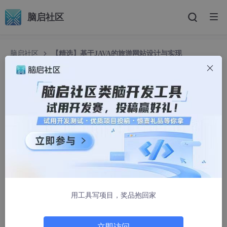
脑启社区
脑启社区
【精选】基于JAVA的旅游网站设计与实现
（SpringBoot+Vue+MySQL）旅游信息管理、在线预订、用户交互
与数据分析 旅游景点展示、在线预订系统与用户反馈管理 旅游资
源展示、用户评论与在线
【精选】基于JAVA的旅游网站设计与实现（Spring
Boot+Vue+MySQL）旅游信息管理、在线预订、
用户交互与数据分析 旅游景点展示、在线预订系统
与用户反馈管理 旅游资源展示、用户评论与在线
C++_刘斯淇
1452人浏览 · 2025-02-03 14:22:37
用工具写项目，奖品抱回家
博主介绍：
✌我是阿龙，一名专注于Java技术领域的程序员，全网拥
有10W+粉丝。作为CSDN特邀作者、博客专家、新星计划
立即访问