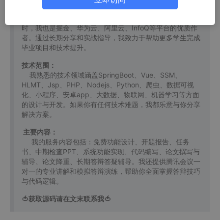
有10W+粉丝。作为CSDN特邀作者、博客专家、新星计划
导师，我在计算机毕业设计开发方面积累了丰富的经验。同
时，我也是掘金、华为云、阿里云、InfoQ等平台的优质作
者。通过长期分享和实战指导，我致力于帮助更多学生完成
毕业项目和技术提升。
技术范围：
我熟悉的技术领域涵盖SpringBoot、Vue、SSM、
HLMT、Jsp、PHP、Nodejs、Python、爬虫、数据可视
化、小程序、安卓app、大数据、物联网、机器学习等方面
的设计与开发。如果你有任何技术难题，我都乐意与你分享
解决方案。
主要内容：
我的服务内容包括：免费功能设计、开题报告、任务
书、中期检查PPT、系统功能实现、代码编写、论文撰写与
辅导、论文降重、长期答辩答疑辅导。我还提供腾讯会议一
对一的专业讲解和模拟答辩演练，帮助你全面掌握答辩技巧
与代码逻辑。
🍅获取源码请在文末联系我🍅