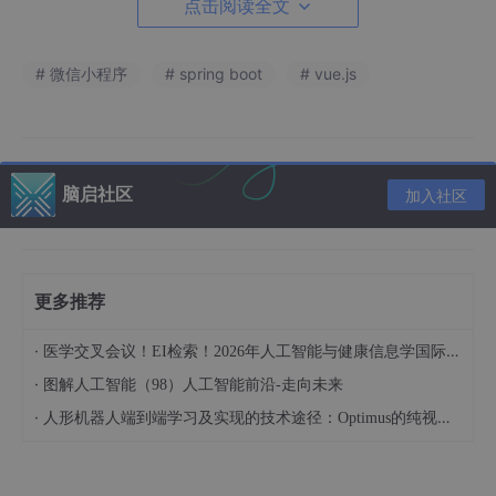
点击阅读全文
2.5 B/S架构
功能模块设计：
# 微信小程序
# spring boot
# vue.js
核心代码介绍：
数据库核心代码：
​编辑
脑启社区
加入社区
为什么选择我（我可以给你的定
制项目推荐核心功能，一对一推
荐）实现定制！！！
博主提供的项目均为博主自己
更多推荐
收集和开发的！所有的源码都经
由博主检验过，能过正常启动并
·
医学交叉会议！EI检索！2026年人工智能与健康信息学国际学术会议（AIHI 2026）
且功能都没有问题！同学们拿到
·
后就能使用！且博主自身就是高
图解人工智能（98）人工智能前沿-走向未来
级开发，可以将所有的代码都清
·
人形机器人端到端学习及实现的技术途径：Optimus的纯视觉BEV+Transformer方案、RT-2模型跨模态迁移能力测试（上）
晰讲解出来。
源码获取