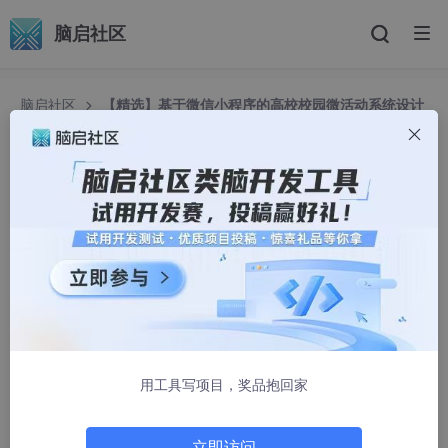
脑启社区
脑启社区
【精选】基于微信小程序的高校校园微活动系统设计
与实现活动管理、社交互动与通知功能 在线活动发布、报名管理
与学生互动平台 活动管理、报名系统与学生互动交流 （微信小程
序+SpringBoot+Vue）
【精选】基于微信小程序的高校校园微活动系统设
计与实现活动管理、社交互动与通知功能 在线活动
发布、报名管理与学生互动平台 活动管理、报名系
统与学生互动交流 （微信小程序+SpringBoot+Vu
e）
C++_刘斯淇
1663人浏览 · 2025-02-02 14:44:38
用工具写项目，奖品抱回家
博主介绍：
✌我是阿龙，一名专注于Java技术领域的程序员，全网拥
立即访问